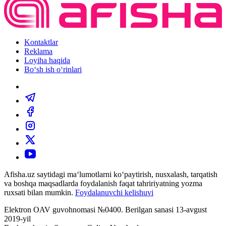
Kontaktlar
Reklama
Loyiha haqida
Bo‘sh ish o‘rinlari
Afisha.uz saytidagi ma‘lumotlarni ko‘paytirish, nusxalash, tarqatish
va boshqa maqsadlarda foydalanish faqat tahririyatning yozma
ruxsati bilan mumkin.
Foydalanuvchi kelishuvi
Elektron OAV guvohnomasi №0400. Berilgan sanasi 13-avgust
2019-yil