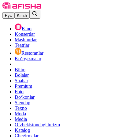
Рус
Kirish
Kino
Konsertlar
Mashhurlar
Teatrlar
Restoranlar
Ko‘rgazmalar
Bilim
Bolalar
Shahar
Premium
Foto
Do‘konlar
Stendap
Texno
Moda
Media
O‘zbekistondagi turizm
Katalog
Chegirmalar