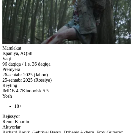
Mamlakat
Ispaniya, AQSh
Vaqt
96
daqiqa
/
1 s. 36 daqiqa
Premyera
26-sentabr 2025 (Jahon)
25-sentabr 2025 (Rossiya)
Reyting
IMDB
4.7
Kinopoisk
5.5
Yosh
18+
Rejissyor
Renni Kharlin
Aktyorlar
Richard Breyk, Gebriyel Basso, Dzhenis Akhern, Froy Guterrez,