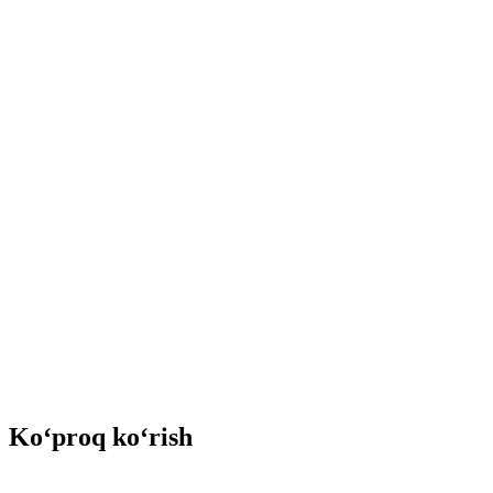
Ko‘proq ko‘rish