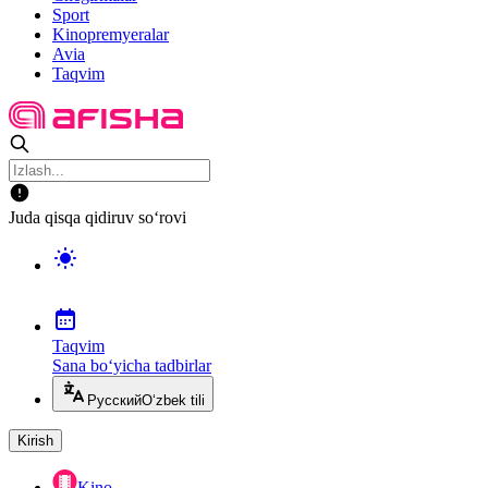
Sport
Kinopremyeralar
Avia
Taqvim
Juda qisqa qidiruv so‘rovi
Taqvim
Sana bo‘yicha tadbirlar
Русский
O‘zbek tili
Kirish
Kino