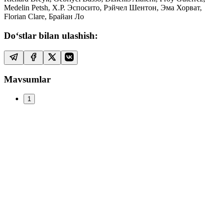
Medelin Petsh, Х.Р. Эспосито, Рэйчел Шентон, Эма Хорват,
Florian Clare, Брайан Ло
Do‘stlar bilan ulashish:
Mavsumlar
1