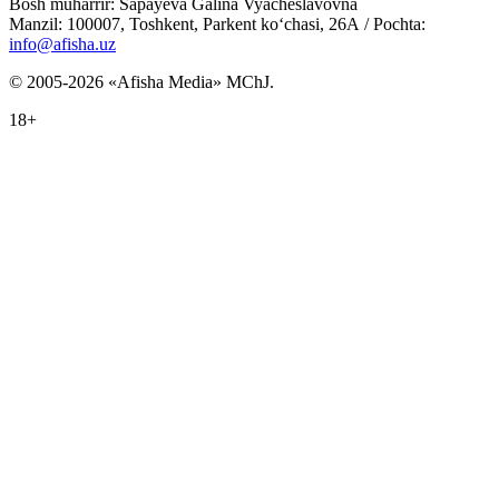
Bosh muharrir: Sapayeva Galina Vyacheslavovna
Manzil: 100007, Toshkent, Parkent ko‘chasi, 26А / Pochta:
info@afisha.uz
© 2005-2026 «Afisha Media» MChJ.
18+