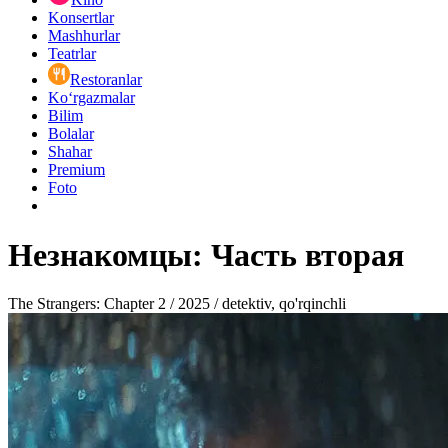
Konsertlar
Mashhurlar
Teatrlar
Restoranlar
Ko‘rgazmalar
Bilim
Bolalar
Shahar
Premium
Foto
Незнакомцы: Часть вторая
The Strangers: Chapter 2 / 2025 / detektiv, qo'rqinchli