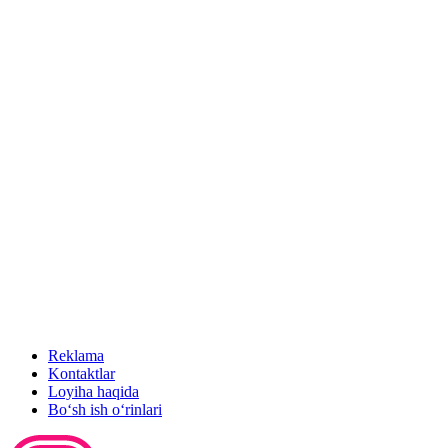
Reklama
Kontaktlar
Loyiha haqida
Bo‘sh ish o‘rinlari