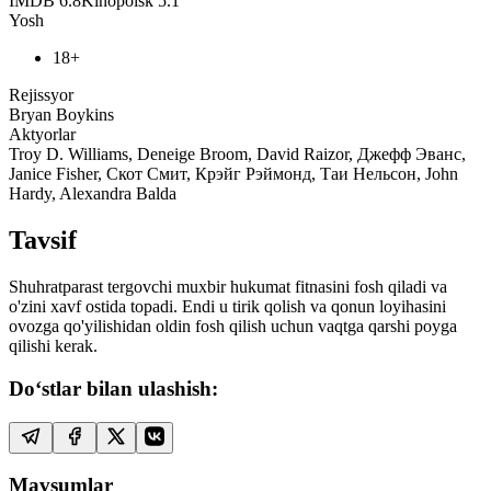
IMDB
6.8
Kinopoisk
5.1
Yosh
18+
Rejissyor
Bryan Boykins
Aktyorlar
Troy D. Williams, Deneige Broom, David Raizor, Джефф Эванс,
Janice Fisher, Скот Смит, Крэйг Рэймонд, Таи Нельсон, John
Hardy, Alexandra Balda
Tavsif
Shuhratparast tergovchi muxbir hukumat fitnasini fosh qiladi va
o'zini xavf ostida topadi. Endi u tirik qolish va qonun loyihasini
ovozga qo'yilishidan oldin fosh qilish uchun vaqtga qarshi poyga
qilishi kerak.
Do‘stlar bilan ulashish:
Mavsumlar