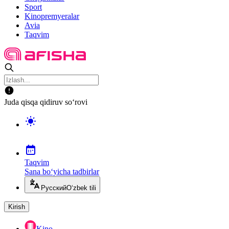
Sport
Kinopremyeralar
Avia
Taqvim
Juda qisqa qidiruv so‘rovi
Taqvim
Sana bo‘yicha tadbirlar
Русский
O‘zbek tili
Kirish
Kino