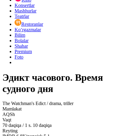
Konsertlar
Mashhurlar
Teatrlar
Restoranlar
Ko‘rgazmalar
Bilim
Bolalar
Shahar
Premium
Foto
Эдикт часового. Время
судного дня
The Watchman's Edict / drama, triller
Mamlakat
AQSh
Vaqt
70
daqiqa
/
1 s. 10 daqiqa
Reyting