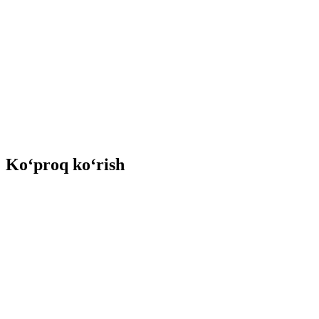
Ko‘proq ko‘rish