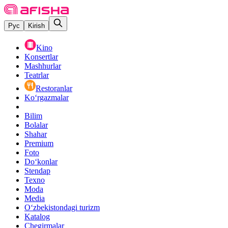
Рус
Kirish
Kino
Konsertlar
Mashhurlar
Teatrlar
Restoranlar
Ko‘rgazmalar
Bilim
Bolalar
Shahar
Premium
Foto
Do‘konlar
Stendap
Texno
Moda
Media
O‘zbekistondagi turizm
Katalog
Chegirmalar