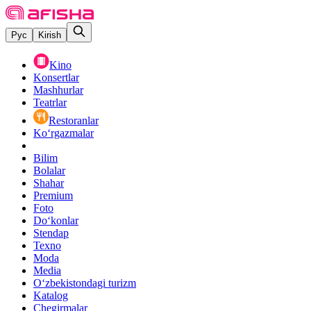
Рус
Kirish
Kino
Konsertlar
Mashhurlar
Teatrlar
Restoranlar
Ko‘rgazmalar
Bilim
Bolalar
Shahar
Premium
Foto
Do‘konlar
Stendap
Texno
Moda
Media
O‘zbekistondagi turizm
Katalog
Chegirmalar