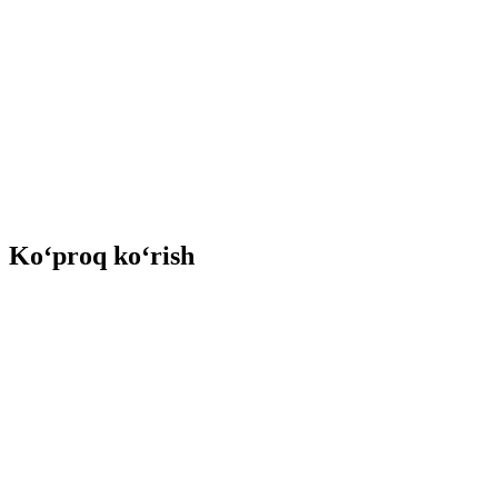
Ko‘proq ko‘rish