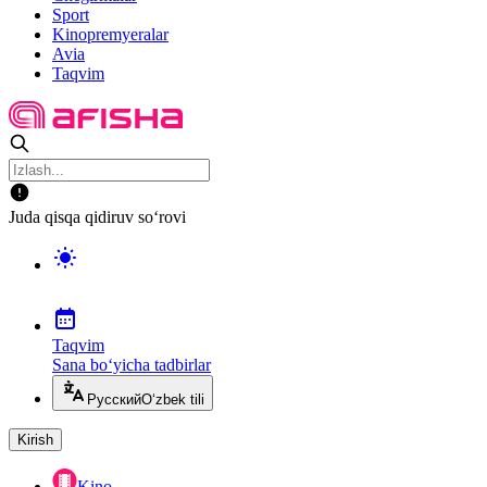
Sport
Kinopremyeralar
Avia
Taqvim
Juda qisqa qidiruv so‘rovi
Taqvim
Sana bo‘yicha tadbirlar
Русский
O‘zbek tili
Kirish
Kino