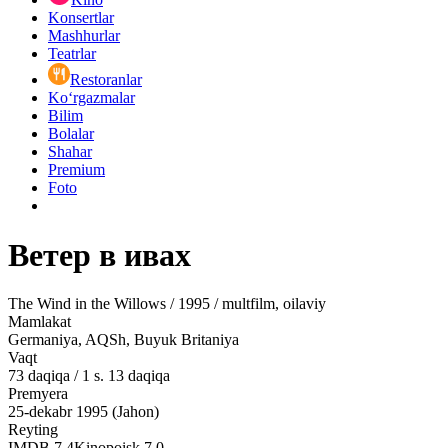
Konsertlar
Mashhurlar
Teatrlar
Restoranlar
Ko‘rgazmalar
Bilim
Bolalar
Shahar
Premium
Foto
Ветер в ивах
The Wind in the Willows / 1995 / multfilm, oilaviy
Mamlakat
Germaniya, AQSh, Buyuk Britaniya
Vaqt
73
daqiqa
/
1 s. 13 daqiqa
Premyera
25-dekabr 1995 (Jahon)
Reyting
IMDB
7.4
Kinopoisk
7.0