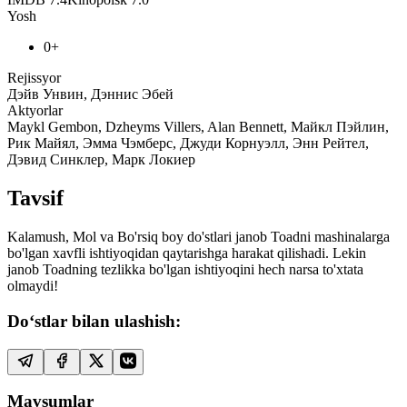
Yosh
0+
Rejissyor
Дэйв Унвин, Дэннис Эбей
Aktyorlar
Maykl Gembon, Dzheyms Villers, Alan Bennett, Майкл Пэйлин,
Рик Майял, Эмма Чэмберс, Джуди Корнуэлл, Энн Рейтел,
Дэвид Синклер, Марк Локиер
Tavsif
Kalamush, Mol va Bo'rsiq boy do'stlari janob Toadni mashinalarga
bo'lgan xavfli ishtiyoqidan qaytarishga harakat qilishadi. Lekin
janob Toadning tezlikka bo'lgan ishtiyoqini hech narsa to'xtata
olmaydi!
Do‘stlar bilan ulashish:
Mavsumlar