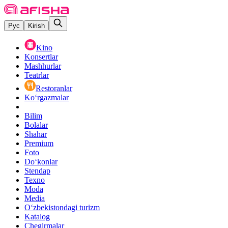
Рус
Kirish
Kino
Konsertlar
Mashhurlar
Teatrlar
Restoranlar
Ko‘rgazmalar
Bilim
Bolalar
Shahar
Premium
Foto
Do‘konlar
Stendap
Texno
Moda
Media
O‘zbekistondagi turizm
Katalog
Chegirmalar