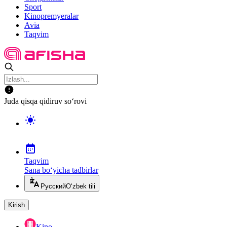
Sport
Kinopremyeralar
Avia
Taqvim
Juda qisqa qidiruv so‘rovi
Taqvim
Sana bo‘yicha tadbirlar
Русский
O‘zbek tili
Kirish
Kino