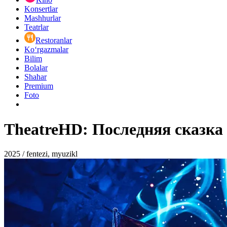
Konsertlar
Mashhurlar
Teatrlar
Restoranlar
Ko‘rgazmalar
Bilim
Bolalar
Shahar
Premium
Foto
TheatreHD: Последняя сказка
2025 / fentezi, myuzikl