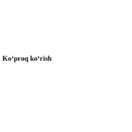
Ko‘proq ko‘rish