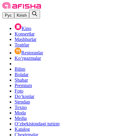
Рус
Kirish
Kino
Konsertlar
Mashhurlar
Teatrlar
Restoranlar
Ko‘rgazmalar
Bilim
Bolalar
Shahar
Premium
Foto
Do‘konlar
Stendap
Texno
Moda
Media
O‘zbekistondagi turizm
Katalog
Chegirmalar