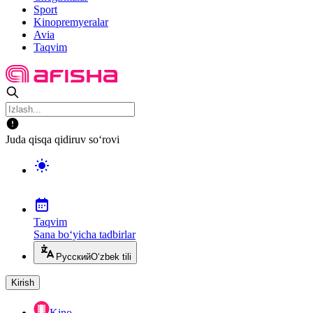
Sport
Kinopremyeralar
Avia
Taqvim
Juda qisqa qidiruv so‘rovi
Taqvim
Sana bo‘yicha tadbirlar
Русский
O‘zbek tili
Kirish
Kino