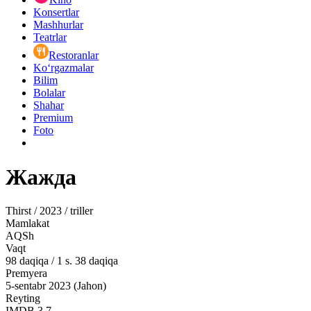
Konsertlar
Mashhurlar
Teatrlar
Restoranlar
Ko‘rgazmalar
Bilim
Bolalar
Shahar
Premium
Foto
Жажда
Thirst / 2023 / triller
Mamlakat
AQSh
Vaqt
98
daqiqa
/
1 s. 38 daqiqa
Premyera
5-sentabr 2023 (Jahon)
Reyting
IMDB
3.7