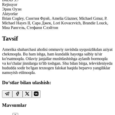
Rejissyor
Эрик Оуэн
Aktyorlar
Brian Cogley, Синтия Фрэй, Amelia Glazner, Michael Gmur, P.
Michael Hayes II, Сара Джек, Lori Kovacevich, Brandie Louck,
Миа Рангель, Стефани Слэйтон
Tavsif
Amerika shaharchasi aholisi ommaviy ravishda uyqusizlikdan aziyat
chekmoqda. Bu ham ishga, ham kundalik hayotga salbiy ta'sir
ko'rsatmoqda. Oilaviy janjallar mushtlashishga aylanib bormoqda
va ko'chalar jinnilarga to'lib toshgan. Shu bilan birga, televideniyeda
hududda sodir bo'lgan texnogen falokat haqida beparvo yangiliklar
namoyish etilmoqda.
Do‘stlar bilan ulashish:
Mavsumlar