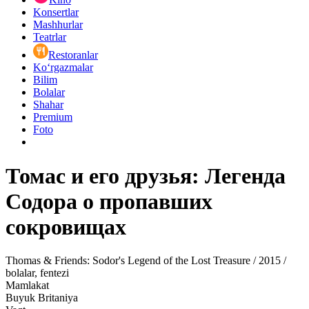
Konsertlar
Mashhurlar
Teatrlar
Restoranlar
Ko‘rgazmalar
Bilim
Bolalar
Shahar
Premium
Foto
Томас и его друзья: Легенда
Содора о пропавших
сокровищах
Thomas & Friends: Sodor's Legend of the Lost Treasure / 2015 /
bolalar, fentezi
Mamlakat
Buyuk Britaniya