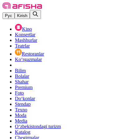
Рус
Kirish
Kino
Konsertlar
Mashhurlar
Teatrlar
Restoranlar
Ko‘rgazmalar
Bilim
Bolalar
Shahar
Premium
Foto
Do‘konlar
Stendap
Texno
Moda
Media
O‘zbekistondagi turizm
Katalog
Chegirmalar