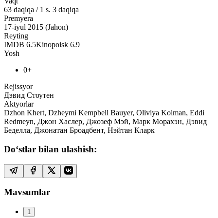
Vaqt
63
daqiqa
/
1 s. 3 daqiqa
Premyera
17-iyul 2015 (Jahon)
Reyting
IMDB
6.5
Kinopoisk
6.9
Yosh
0+
Rejissyor
Дэвид Стоутен
Aktyorlar
Dzhon Khert, Dzheymi Kempbell Bauyer, Oliviya Kolman, Eddi
Redmeyn, Джон Хаслер, Джозеф Мэй, Марк Морахэн, Дэвид
Беделла, Джонатан Броадбент, Нэйтан Кларк
Do‘stlar bilan ulashish:
Mavsumlar
1