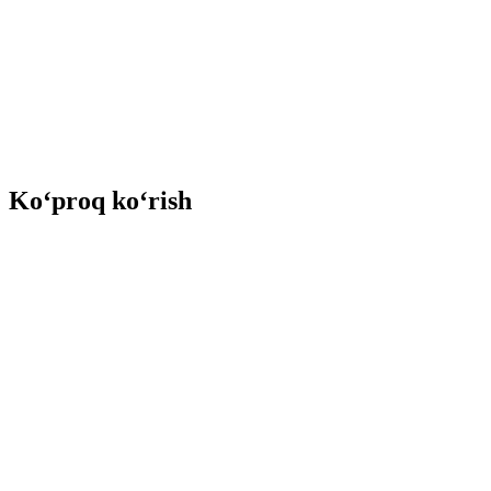
Ko‘proq ko‘rish