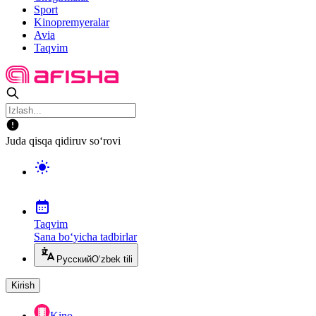
Sport
Kinopremyeralar
Avia
Taqvim
Juda qisqa qidiruv so‘rovi
Taqvim
Sana bo‘yicha tadbirlar
Русский
O‘zbek tili
Kirish
Kino