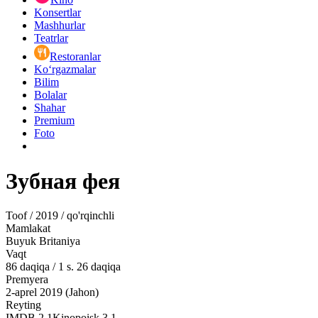
Konsertlar
Mashhurlar
Teatrlar
Restoranlar
Ko‘rgazmalar
Bilim
Bolalar
Shahar
Premium
Foto
Зубная фея
Toof / 2019 / qo'rqinchli
Mamlakat
Buyuk Britaniya
Vaqt
86
daqiqa
/
1 s. 26 daqiqa
Premyera
2-aprel 2019 (Jahon)
Reyting
IMDB
2.1
Kinopoisk
3.1