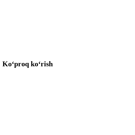
Ko‘proq ko‘rish