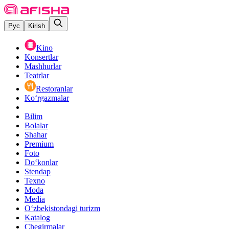
Рус
Kirish
Kino
Konsertlar
Mashhurlar
Teatrlar
Restoranlar
Ko‘rgazmalar
Bilim
Bolalar
Shahar
Premium
Foto
Do‘konlar
Stendap
Texno
Moda
Media
O‘zbekistondagi turizm
Katalog
Chegirmalar