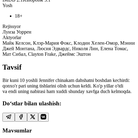
Yosh
18+
Rejissyor
Луиза Уоррен
Aktyorlar
Майк Келсон, Клэр-Мария Фокс, Клодин Хелен-Омор, Мэнни
Джей Монтана, Люсия Эдвардс, Николя Лин, Елена Томас,
Мат Сибал, Clayton Frake, Джеймс Эштон
Tavsif
Bir kuni 10 yoshli Jennifer chinakam dahshatni boshdan kechirdi:
qonxo'r pari uning tishlarini olish uchun keldi. Ko'p yillar o'tdi
va endi uning nabirasi ham xuddi shunday xavfga duch kelmoqda.
Do‘stlar bilan ulashish:
Mavsumlar