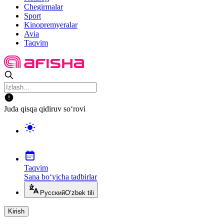
Chegirmalar
Sport
Kinopremyeralar
Avia
Taqvim
Juda qisqa qidiruv so‘rovi
Taqvim
Sana bo‘yicha tadbirlar
Русский
O‘zbek tili
Kirish