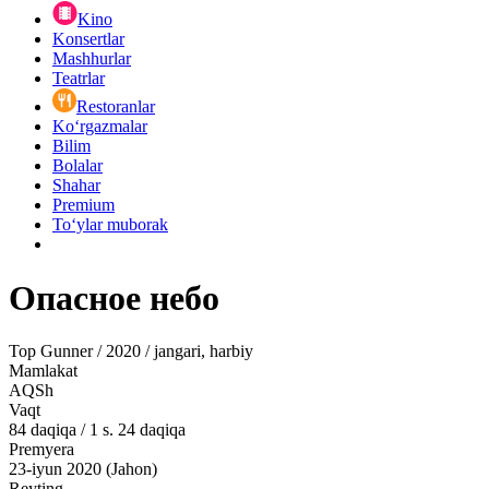
Kino
Konsertlar
Mashhurlar
Teatrlar
Restoranlar
Ko‘rgazmalar
Bilim
Bolalar
Shahar
Premium
Toʻylar muborak
Опасное небо
Top Gunner / 2020 / jangari, harbiy
Mamlakat
AQSh
Vaqt
84
daqiqa
/
1 s. 24 daqiqa
Premyera
23-iyun 2020 (Jahon)
Reyting