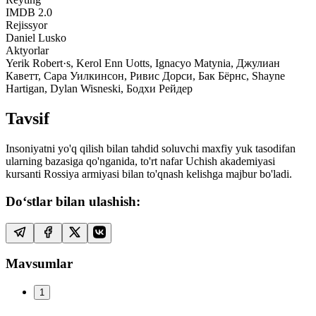
IMDB
2.0
Rejissyor
Daniel Lusko
Aktyorlar
Yerik Robert·s, Kerol Enn Uotts, Ignacyo Matynia, Джулиан
Каветт, Сара Уилкинсон, Ривис Дорси, Бак Бёрнс, Shayne
Hartigan, Dylan Wisneski, Бодхи Рейдер
Tavsif
Insoniyatni yo'q qilish bilan tahdid soluvchi maxfiy yuk tasodifan
ularning bazasiga qo'nganida, to'rt nafar Uchish akademiyasi
kursanti Rossiya armiyasi bilan to'qnash kelishga majbur bo'ladi.
Do‘stlar bilan ulashish:
Mavsumlar
1