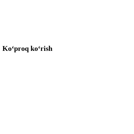
Ko‘proq ko‘rish