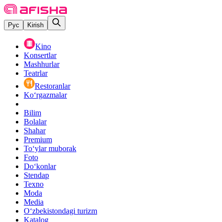
Рус
Kirish
Kino
Konsertlar
Mashhurlar
Teatrlar
Restoranlar
Ko‘rgazmalar
Bilim
Bolalar
Shahar
Premium
Toʻylar muborak
Foto
Do‘konlar
Stendap
Texno
Moda
Media
O‘zbekistondagi turizm
Katalog