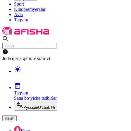
Sport
Kinopremyeralar
Avia
Taqvim
Juda qisqa qidiruv so‘rovi
Taqvim
Sana bo‘yicha tadbirlar
Русский
O‘zbek tili
Kirish
Kino