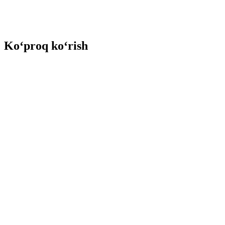
Ko‘proq ko‘rish