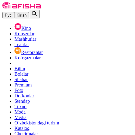
Рус
Kirish
Kino
Konsertlar
Mashhurlar
Teatrlar
Restoranlar
Ko‘rgazmalar
Bilim
Bolalar
Shahar
Premium
Foto
Do‘konlar
Stendap
Texno
Moda
Media
O‘zbekistondagi turizm
Katalog
Chegirmalar