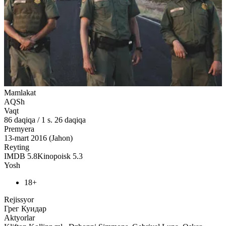
Mamlakat
AQSh
Vaqt
86
daqiqa
/
1 s. 26 daqiqa
Premyera
13-mart 2016 (Jahon)
Reyting
IMDB
5.8
Kinopoisk
5.3
Yosh
18+
Rejissyor
Грег Куидар
Aktyorlar