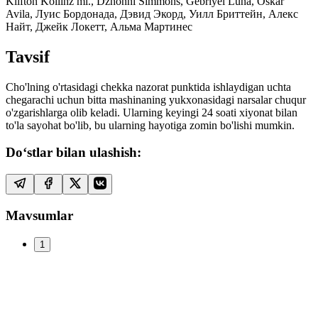
Klifton Kollinz ml., Dzhonni Simmons, Gebriyel Luna, Oskar
Avila, Луис Бордонада, Дэвид Экорд, Уилл Бриттейн, Алекс
Найт, Джейк Локетт, Альма Мартинес
Tavsif
Cho'lning o'rtasidagi chekka nazorat punktida ishlaydigan uchta
chegarachi uchun bitta mashinaning yukxonasidagi narsalar chuqur
o'zgarishlarga olib keladi. Ularning keyingi 24 soati xiyonat bilan
to'la sayohat bo'lib, bu ularning hayotiga zomin bo'lishi mumkin.
Do‘stlar bilan ulashish:
Mavsumlar
1