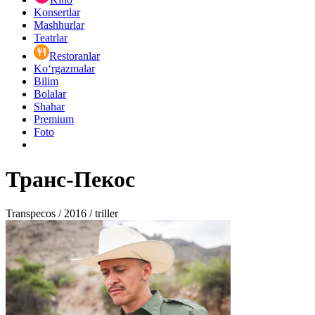
Konsertlar
Mashhurlar
Teatrlar
Restoranlar
Ko‘rgazmalar
Bilim
Bolalar
Shahar
Premium
Foto
Транс-Пекос
Transpecos / 2016 / triller