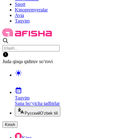
Sport
Kinopremyeralar
Avia
Taqvim
Juda qisqa qidiruv so‘rovi
Taqvim
Sana bo‘yicha tadbirlar
Русский
O‘zbek tili
Kirish
Kino