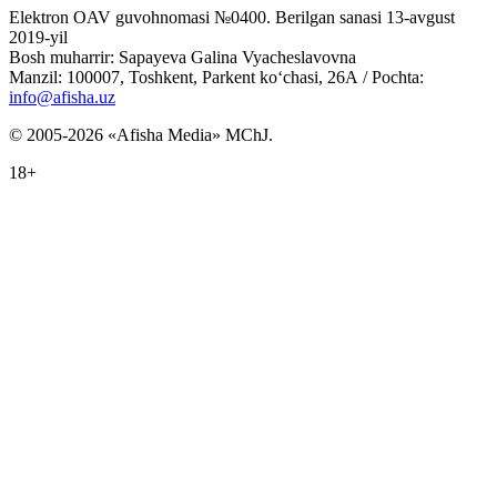
Elektron OAV guvohnomasi №0400. Berilgan sanasi 13-avgust
2019-yil
Bosh muharrir: Sapayeva Galina Vyacheslavovna
Manzil: 100007, Toshkent, Parkent ko‘chasi, 26А / Pochta:
info@afisha.uz
© 2005-2026 «Afisha Media» MChJ.
18+