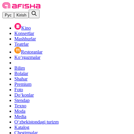
Рус
Kirish
Kino
Konsertlar
Mashhurlar
Teatrlar
Restoranlar
Ko‘rgazmalar
Bilim
Bolalar
Shahar
Premium
Foto
Do‘konlar
Stendap
Texno
Moda
Media
O‘zbekistondagi turizm
Katalog
Chegirmalar