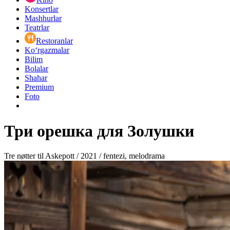
Konsertlar
Mashhurlar
Teatrlar
Restoranlar
Ko‘rgazmalar
Bilim
Bolalar
Shahar
Premium
Foto
Три орешка для Золушки
Tre nøtter til Askepott / 2021 / fentezi, melodrama