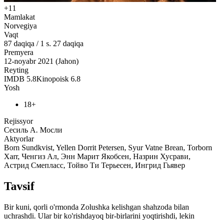
+11
Mamlakat
Norvegiya
Vaqt
87
daqiqa
/
1 s. 27 daqiqa
Premyera
12-noyabr 2021 (Jahon)
Reyting
IMDB
5.8
Kinopoisk
6.8
Yosh
18+
Rejissyor
Сесиль А. Мосли
Aktyorlar
Born Sundkvist, Yellen Dorrit Petersen, Syur Vatne Brean, Torborn
Xarr, Ченгиз Ал, Энн Марит Якобсен, Назрин Хусрави,
Астрид Смепласс, Тойво Ти Терьесен, Ингрид Гьявер
Tavsif
Bir kuni, qorli o'rmonda Zolushka kelishgan shahzoda bilan
uchrashdi. Ular bir ko'rishdayoq bir-birlarini yoqtirishdi, lekin