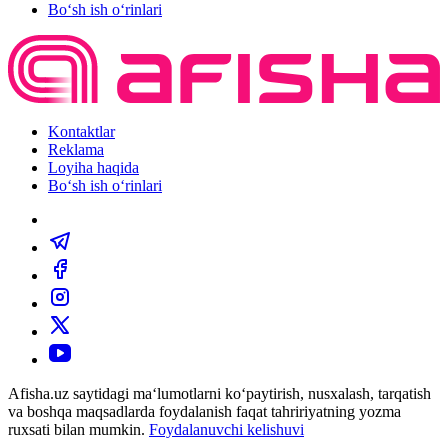
Bo‘sh ish o‘rinlari
Kontaktlar
Reklama
Loyiha haqida
Bo‘sh ish o‘rinlari
Afisha.uz saytidagi ma‘lumotlarni ko‘paytirish, nusxalash, tarqatish
va boshqa maqsadlarda foydalanish faqat tahririyatning yozma
ruxsati bilan mumkin.
Foydalanuvchi kelishuvi