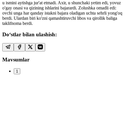
u ismini aytishga jur'at etmadi. Axir, u shunchaki yetim edi, yovuz
o'gay onasi va qizining ishlarini bajarardi. Zolushka omadli edi:
ovchi unga har qanday istakni bajara oladigan uchta sehrli yong'oq
berdi. Ulardan biri ko'zni qamashtiruvchi libos va qirollik baliga
taklifnoma berdi.
Do‘stlar bilan ulashish:
Mavsumlar
1