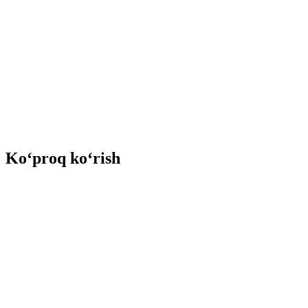
Ko‘proq ko‘rish