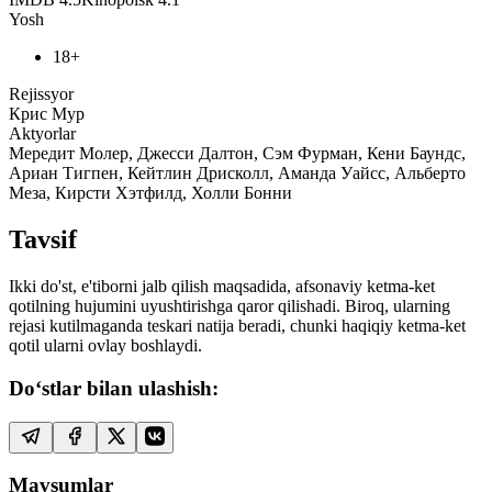
Yosh
18+
Rejissyor
Крис Мур
Aktyorlar
Мередит Молер, Джесси Далтон, Сэм Фурман, Кени Баундс,
Ариан Тигпен, Кейтлин Дрисколл, Аманда Уайсс, Альберто
Меза, Кирсти Хэтфилд, Холли Бонни
Tavsif
Ikki do'st, e'tiborni jalb qilish maqsadida, afsonaviy ketma-ket
qotilning hujumini uyushtirishga qaror qilishadi. Biroq, ularning
rejasi kutilmaganda teskari natija beradi, chunki haqiqiy ketma-ket
qotil ularni ovlay boshlaydi.
Do‘stlar bilan ulashish:
Mavsumlar