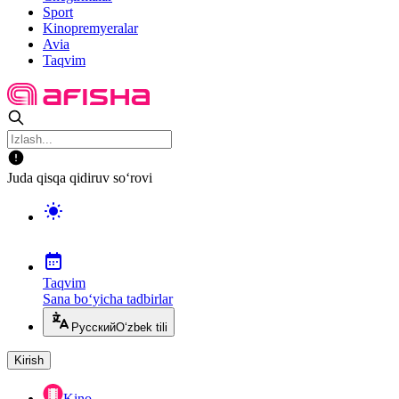
Sport
Kinopremyeralar
Avia
Taqvim
Juda qisqa qidiruv so‘rovi
Taqvim
Sana bo‘yicha tadbirlar
Русский
O‘zbek tili
Kirish
Kino