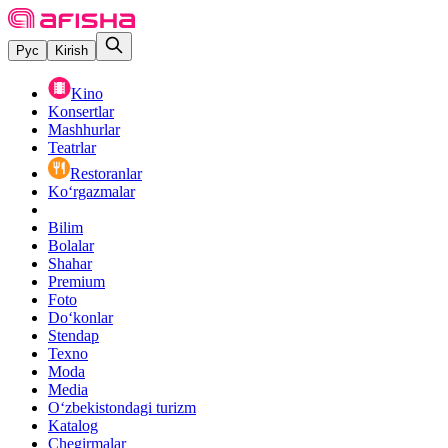
Рус
Kirish
Kino
Konsertlar
Mashhurlar
Teatrlar
Restoranlar
Ko‘rgazmalar
Bilim
Bolalar
Shahar
Premium
Foto
Do‘konlar
Stendap
Texno
Moda
Media
O‘zbekistondagi turizm
Katalog
Chegirmalar