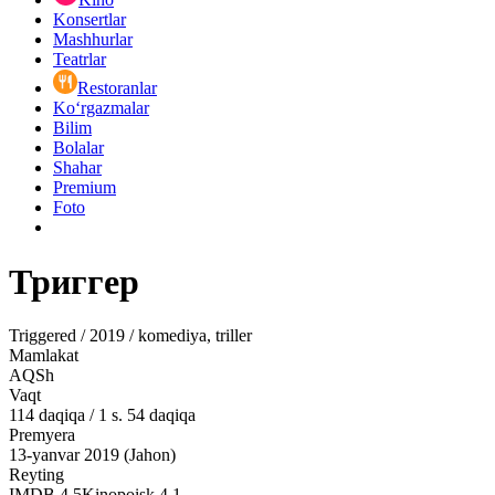
Konsertlar
Mashhurlar
Teatrlar
Restoranlar
Ko‘rgazmalar
Bilim
Bolalar
Shahar
Premium
Foto
Триггер
Triggered / 2019 / komediya, triller
Mamlakat
AQSh
Vaqt
114
daqiqa
/
1 s. 54 daqiqa
Premyera
13-yanvar 2019 (Jahon)
Reyting
IMDB
4.5
Kinopoisk
4.1