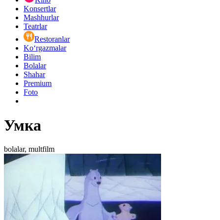
Konsertlar
Mashhurlar
Teatrlar
Restoranlar
Ko‘rgazmalar
Bilim
Bolalar
Shahar
Premium
Foto
Умка
bolalar, multfilm