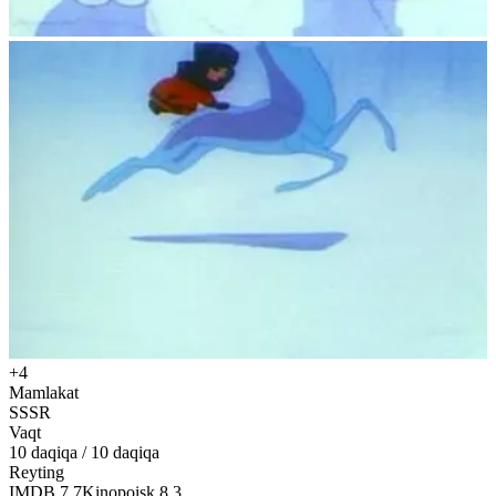
+4
Mamlakat
SSSR
Vaqt
10
daqiqa
/
10 daqiqa
Reyting
IMDB
7.7
Kinopoisk
8.3