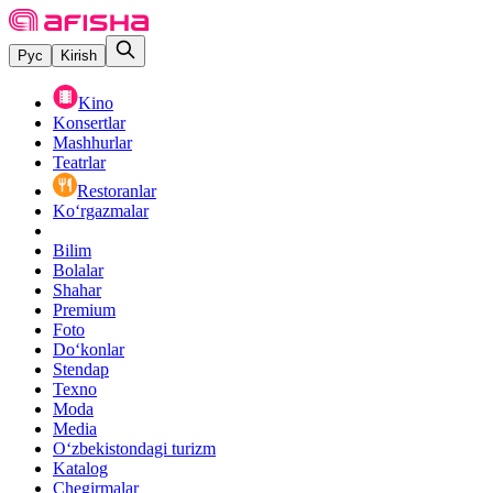
Рус
Kirish
Kino
Konsertlar
Mashhurlar
Teatrlar
Restoranlar
Ko‘rgazmalar
Bilim
Bolalar
Shahar
Premium
Foto
Do‘konlar
Stendap
Texno
Moda
Media
O‘zbekistondagi turizm
Katalog
Chegirmalar