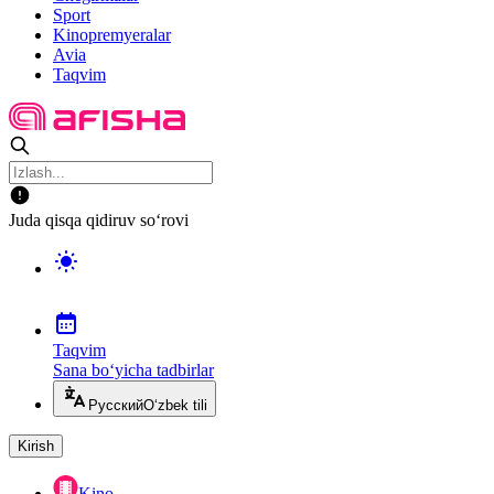
Sport
Kinopremyeralar
Avia
Taqvim
Juda qisqa qidiruv so‘rovi
Taqvim
Sana bo‘yicha tadbirlar
Русский
O‘zbek tili
Kirish
Kino