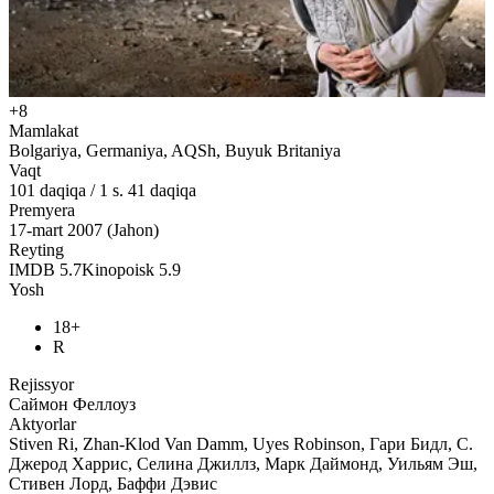
+8
Mamlakat
Bolgariya, Germaniya, AQSh, Buyuk Britaniya
Vaqt
101
daqiqa
/
1 s. 41 daqiqa
Premyera
17-mart 2007 (Jahon)
Reyting
IMDB
5.7
Kinopoisk
5.9
Yosh
18+
R
Rejissyor
Саймон Феллоуз
Aktyorlar
Stiven Ri, Zhan-Klod Van Damm, Uyes Robinson, Гари Бидл, С.
Джерод Харрис, Селина Джиллз, Марк Даймонд, Уильям Эш,
Стивен Лорд, Баффи Дэвис