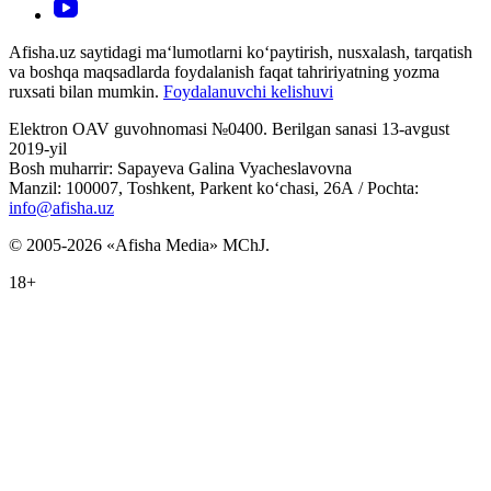
Afisha.uz saytidagi ma‘lumotlarni ko‘paytirish, nusxalash, tarqatish
va boshqa maqsadlarda foydalanish faqat tahririyatning yozma
ruxsati bilan mumkin.
Foydalanuvchi kelishuvi
Elektron OAV guvohnomasi №0400. Berilgan sanasi 13-avgust
2019-yil
Bosh muharrir: Sapayeva Galina Vyacheslavovna
Manzil: 100007, Toshkent, Parkent ko‘chasi, 26А / Pochta:
info@afisha.uz
© 2005-2026 «Afisha Media» MChJ.
18+