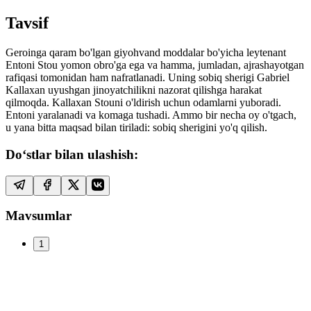
Tavsif
Geroinga qaram bo'lgan giyohvand moddalar bo'yicha leytenant
Entoni Stou yomon obro'ga ega va hamma, jumladan, ajrashayotgan
rafiqasi tomonidan ham nafratlanadi. Uning sobiq sherigi Gabriel
Kallaxan uyushgan jinoyatchilikni nazorat qilishga harakat
qilmoqda. Kallaxan Stouni o'ldirish uchun odamlarni yuboradi.
Entoni yaralanadi va komaga tushadi. Ammo bir necha oy o'tgach,
u yana bitta maqsad bilan tiriladi: sobiq sherigini yo'q qilish.
Do‘stlar bilan ulashish:
Mavsumlar
1