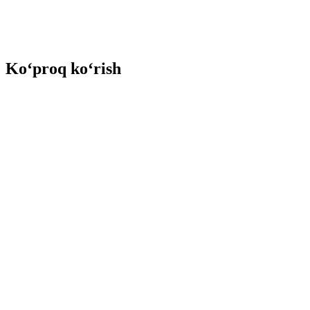
Ko‘proq ko‘rish