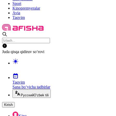
Sport
Kinopremyeralar
Avia
Taqvim
Juda qisqa qidiruv so‘rovi
Taqvim
Sana bo‘yicha tadbirlar
Русский
O‘zbek tili
Kirish
Kino