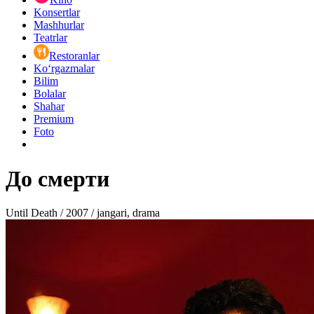
Konsertlar
Mashhurlar
Teatrlar
Restoranlar
Ko‘rgazmalar
Bilim
Bolalar
Shahar
Premium
Foto
До смерти
Until Death / 2007 / jangari, drama