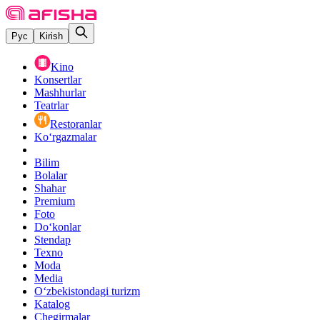
Рус
Kirish
Kino
Konsertlar
Mashhurlar
Teatrlar
Restoranlar
Ko‘rgazmalar
Bilim
Bolalar
Shahar
Premium
Foto
Do‘konlar
Stendap
Texno
Moda
Media
O‘zbekistondagi turizm
Katalog
Chegirmalar