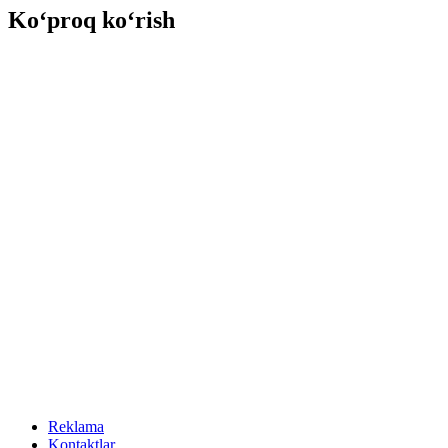
Ko‘proq ko‘rish
Reklama
Kontaktlar