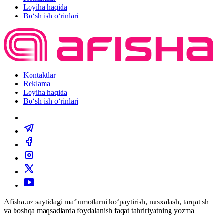
Loyiha haqida
Bo‘sh ish o‘rinlari
Kontaktlar
Reklama
Loyiha haqida
Bo‘sh ish o‘rinlari
Afisha.uz saytidagi ma‘lumotlarni ko‘paytirish, nusxalash, tarqatish
va boshqa maqsadlarda foydalanish faqat tahririyatning yozma