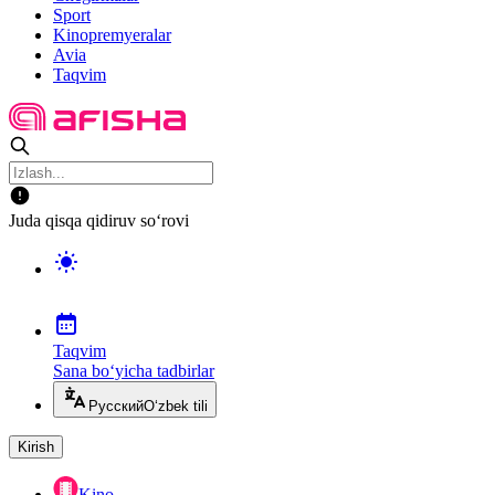
Sport
Kinopremyeralar
Avia
Taqvim
Juda qisqa qidiruv so‘rovi
Taqvim
Sana bo‘yicha tadbirlar
Русский
O‘zbek tili
Kirish
Kino