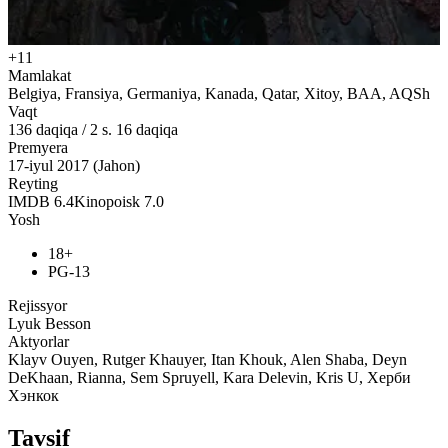
+11
Mamlakat
Belgiya, Fransiya, Germaniya, Kanada, Qatar, Xitoy, BAA, AQSh
Vaqt
136
daqiqa
/
2 s. 16 daqiqa
Premyera
17-iyul 2017 (Jahon)
Reyting
IMDB
6.4
Kinopoisk
7.0
Yosh
18+
PG-13
Rejissyor
Lyuk Besson
Aktyorlar
Klayv Ouyen, Rutger Khauyer, Itan Khouk, Alen Shaba, Deyn
DeKhaan, Rianna, Sem Spruyell, Kara Delevin, Kris U, Херби
Хэнкок
Tavsif