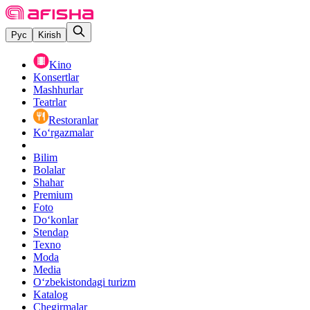
Рус
Kirish
Kino
Konsertlar
Mashhurlar
Teatrlar
Restoranlar
Ko‘rgazmalar
Bilim
Bolalar
Shahar
Premium
Foto
Do‘konlar
Stendap
Texno
Moda
Media
O‘zbekistondagi turizm
Katalog
Chegirmalar