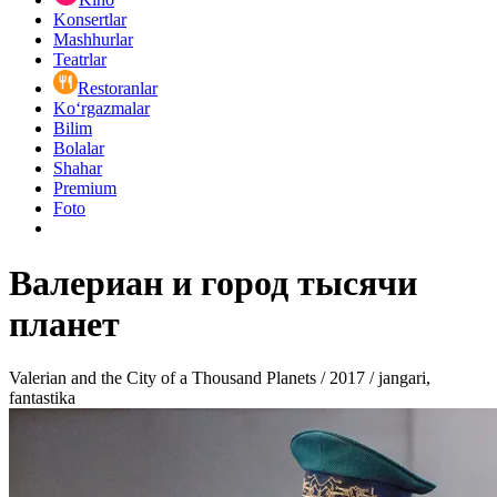
Konsertlar
Mashhurlar
Teatrlar
Restoranlar
Ko‘rgazmalar
Bilim
Bolalar
Shahar
Premium
Foto
Валериан и город тысячи
планет
Valerian and the City of a Thousand Planets / 2017 / jangari,
fantastika