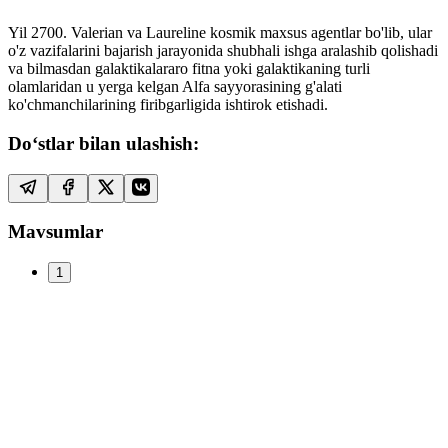
Yil 2700. Valerian va Laureline kosmik maxsus agentlar bo'lib, ular
o'z vazifalarini bajarish jarayonida shubhali ishga aralashib qolishadi
va bilmasdan galaktikalararo fitna yoki galaktikaning turli
olamlaridan u yerga kelgan Alfa sayyorasining g'alati
ko'chmanchilarining firibgarligida ishtirok etishadi.
Do‘stlar bilan ulashish:
Mavsumlar
1