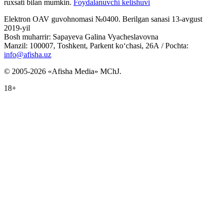
ruxsati bilan mumkin.
Foydalanuvchi kelishuvi
Elektron OAV guvohnomasi №0400. Berilgan sanasi 13-avgust
2019-yil
Bosh muharrir: Sapayeva Galina Vyacheslavovna
Manzil: 100007, Toshkent, Parkent ko‘chasi, 26А / Pochta:
info@afisha.uz
© 2005-2026 «Afisha Media» MChJ.
18+