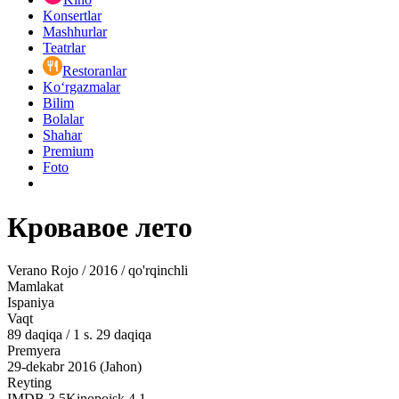
Konsertlar
Mashhurlar
Teatrlar
Restoranlar
Ko‘rgazmalar
Bilim
Bolalar
Shahar
Premium
Foto
Кровавое лето
Verano Rojo / 2016 / qo'rqinchli
Mamlakat
Ispaniya
Vaqt
89
daqiqa
/
1 s. 29 daqiqa
Premyera
29-dekabr 2016 (Jahon)
Reyting
IMDB
3.5
Kinopoisk
4.1