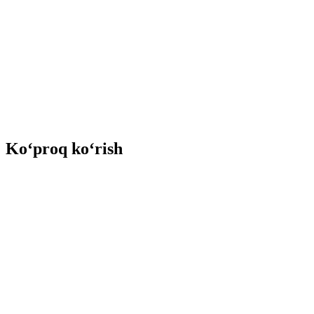
Ko‘proq ko‘rish