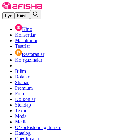
Рус
Kirish
Kino
Konsertlar
Mashhurlar
Teatrlar
Restoranlar
Ko‘rgazmalar
Bilim
Bolalar
Shahar
Premium
Foto
Do‘konlar
Stendap
Texno
Moda
Media
O‘zbekistondagi turizm
Katalog
Chegirmalar