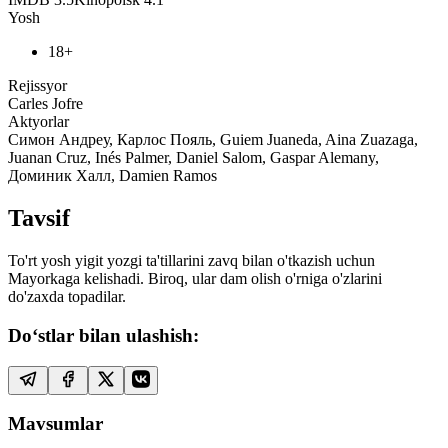
Yosh
18+
Rejissyor
Carles Jofre
Aktyorlar
Симон Андреу, Карлос Пояль, Guiem Juaneda, Aina Zuazaga,
Juanan Cruz, Inés Palmer, Daniel Salom, Gaspar Alemany,
Доминик Халл, Damien Ramos
Tavsif
To'rt yosh yigit yozgi ta'tillarini zavq bilan o'tkazish uchun
Mayorkaga kelishadi. Biroq, ular dam olish o'rniga o'zlarini
do'zaxda topadilar.
Do‘stlar bilan ulashish:
Mavsumlar