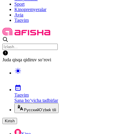
Sport
Kinopremyeralar
Avia
Taqvim
Juda qisqa qidiruv so‘rovi
Taqvim
Sana bo‘yicha tadbirlar
Русский
O‘zbek tili
Kirish
Kino