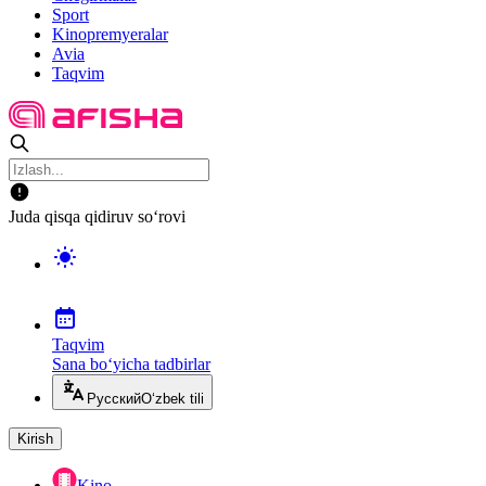
Sport
Kinopremyeralar
Avia
Taqvim
Juda qisqa qidiruv so‘rovi
Taqvim
Sana bo‘yicha tadbirlar
Русский
O‘zbek tili
Kirish
Kino