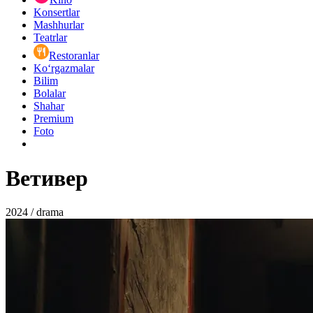
Konsertlar
Mashhurlar
Teatrlar
Restoranlar
Ko‘rgazmalar
Bilim
Bolalar
Shahar
Premium
Foto
Ветивер
2024 / drama