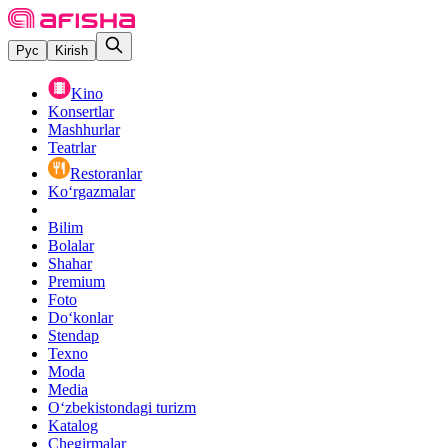
Рус
Kirish
Kino
Konsertlar
Mashhurlar
Teatrlar
Restoranlar
Ko‘rgazmalar
Bilim
Bolalar
Shahar
Premium
Foto
Do‘konlar
Stendap
Texno
Moda
Media
O‘zbekistondagi turizm
Katalog
Chegirmalar