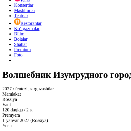
Konsertlar
Mashhurlar
Teatrlar
Restoranlar
Ko‘rgazmalar
Bilim
Bolalar
Shahar
Premium
Foto
Волшебник Изумрудного горо
2027 / fentezi, sarguzashtlar
Mamlakat
Rossiya
Vaqt
120
daqiqa
/
2 s.
Premyera
1-yanvar 2027 (Rossiya)
Yosh