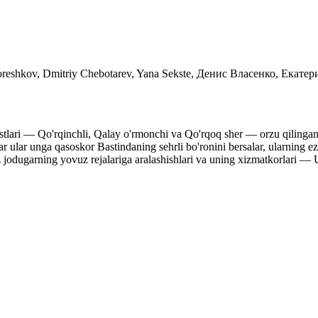
Koreshkov, Dmitriy Chebotarev, Yana Sekste, Денис Власенко, Екат
do'stlari — Qo'rqinchli, Qalay o'rmonchi va Qo'rqoq sher — orzu qilin
 ular unga qasoskor Bastindaning sehrli bo'ronini bersalar, ularning ezgu
uz jodugarning yovuz rejalariga aralashishlari va uning xizmatkorlari —