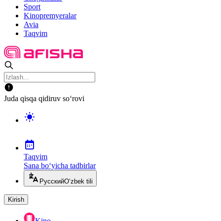
Sport
Kinopremyeralar
Avia
Taqvim
Juda qisqa qidiruv so‘rovi
Taqvim
Sana bo‘yicha tadbirlar
Русский
O‘zbek tili
Kirish
Kino