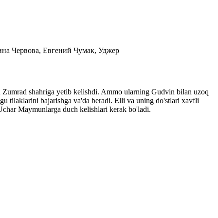
ерина Червова, Евгений Чумак, Уджер
gan Zumrad shahriga yetib kelishdi. Ammo ularning Gudvin bilan uzoq
 tilaklarini bajarishga va'da beradi. Elli va uning do'stlari xavfli
 Uchar Maymunlarga duch kelishlari kerak bo'ladi.