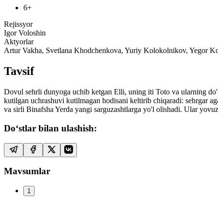
6+
Rejissyor
Igor Voloshin
Aktyorlar
Artur Vakha, Svetlana Khodchenkova, Yuriy Kolokolnikov, Yegor 
Tavsif
Dovul sehrli dunyoga uchib ketgan Elli, uning iti Toto va ularning 
kutilgan uchrashuvi kutilmagan hodisani keltirib chiqaradi: sehrgar agar
va sirli Binafsha Yerda yangi sarguzashtlarga yo'l olishadi. Ular yov
Do‘stlar bilan ulashish:
Mavsumlar
1