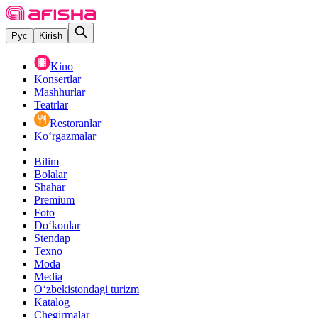
Рус
Kirish
Kino
Konsertlar
Mashhurlar
Teatrlar
Restoranlar
Ko‘rgazmalar
Bilim
Bolalar
Shahar
Premium
Foto
Do‘konlar
Stendap
Texno
Moda
Media
O‘zbekistondagi turizm
Katalog
Chegirmalar