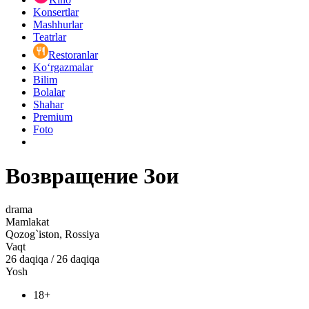
Konsertlar
Mashhurlar
Teatrlar
Restoranlar
Ko‘rgazmalar
Bilim
Bolalar
Shahar
Premium
Foto
Возвращение Зои
drama
Mamlakat
Qozog`iston, Rossiya
Vaqt
26
daqiqa
/
26 daqiqa
Yosh
18+