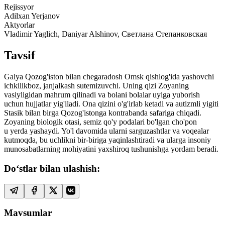
Rejissyor
Adilxan Yerjanov
Aktyorlar
Vladimir Yaglich, Daniyar Alshinov, Светлана Степанковская
Tavsif
Galya Qozog'iston bilan chegaradosh Omsk qishlog'ida yashovchi
ichkilikboz, janjalkash sutemizuvchi. Uning qizi Zoyaning
vasiyligidan mahrum qilinadi va bolani bolalar uyiga yuborish
uchun hujjatlar yig'iladi. Ona qizini o'g'irlab ketadi va autizmli yigiti
Stasik bilan birga Qozog'istonga kontrabanda safariga chiqadi.
Zoyaning biologik otasi, semiz qo'y podalari bo'lgan cho'pon
u yerda yashaydi. Yo'l davomida ularni sarguzashtlar va voqealar
kutmoqda, bu uchlikni bir-biriga yaqinlashtiradi va ularga insoniy
munosabatlarning mohiyatini yaxshiroq tushunishga yordam beradi.
Do‘stlar bilan ulashish:
Mavsumlar