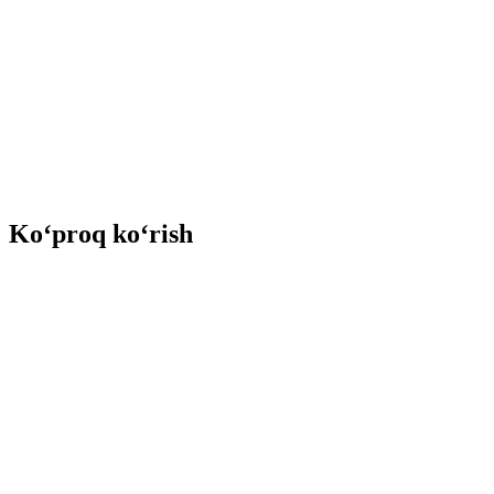
Ko‘proq ko‘rish