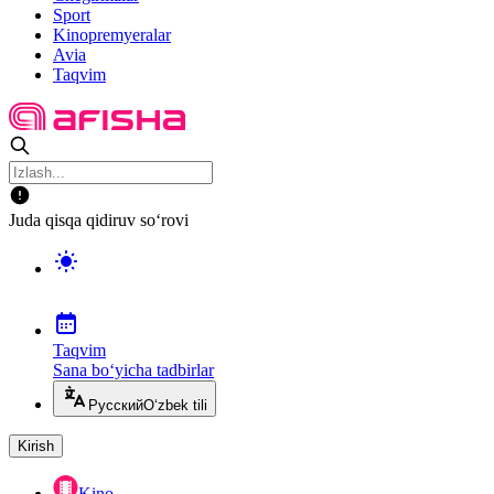
Sport
Kinopremyeralar
Avia
Taqvim
Juda qisqa qidiruv so‘rovi
Taqvim
Sana bo‘yicha tadbirlar
Русский
O‘zbek tili
Kirish
Kino