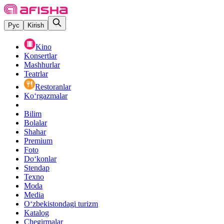
Рус
Kirish
Kino
Konsertlar
Mashhurlar
Teatrlar
Restoranlar
Ko‘rgazmalar
Bilim
Bolalar
Shahar
Premium
Foto
Do‘konlar
Stendap
Texno
Moda
Media
O‘zbekistondagi turizm
Katalog
Chegirmalar