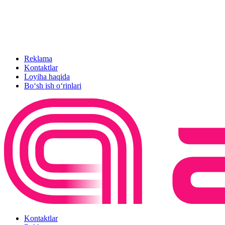
Reklama
Kontaktlar
Loyiha haqida
Bo‘sh ish o‘rinlari
Kontaktlar