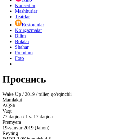
Konsertlar
Mashhurlar
Teatrlar
Restoranlar
Ko‘rgazmalar
Bilim
Bolalar
Shahar
Premium
Foto
Проснись
Wake Up / 2019 / triller, qo'rqinchli
Mamlakat
AQSh
Vaqt
77
daqiqa
/
1 s. 17 daqiqa
Premyera
19-yanvar 2019 (Jahon)
Reyting
IMDB
3.0
Kinopoisk
4.5