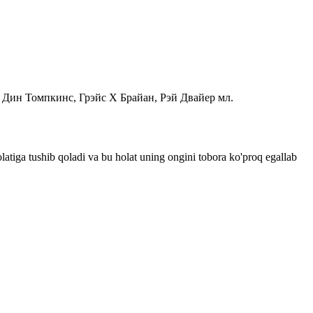
 Дин Томпкинс, Грэйс Х Брайан, Рэй Двайер мл.
latiga tushib qoladi va bu holat uning ongini tobora ko'proq egallab