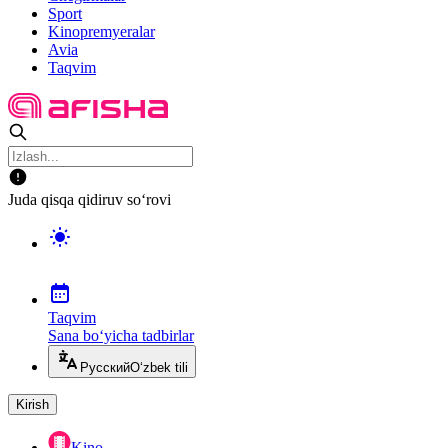
Sport
Kinopremyeralar
Avia
Taqvim
Juda qisqa qidiruv so‘rovi
Taqvim
Sana bo‘yicha tadbirlar
Русский
O‘zbek tili
Kirish
Kino