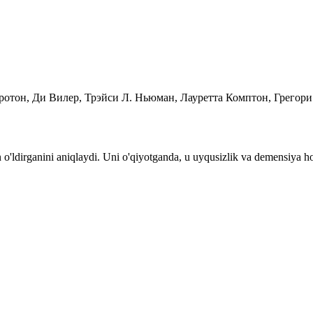
отон, Ди Вилер, Трэйси Л. Ньюман, Лауретта Комптон, Грегори
n o'ldirganini aniqlaydi. Uni o'qiyotganda, u uyqusizlik va demensiya ho