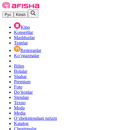
Рус
Kirish
Kino
Konsertlar
Mashhurlar
Teatrlar
Restoranlar
Ko‘rgazmalar
Bilim
Bolalar
Shahar
Premium
Foto
Do‘konlar
Stendap
Texno
Moda
Media
O‘zbekistondagi turizm
Katalog
Chegirmalar