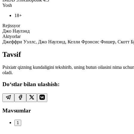
Yosh
18+
Rejissyor
Джо Наулэнд
Aktyorlar
Джеффри Уэллс, Джо Наулэнд, Келли Фрэнсис Фишер, Скотт Бр
Tavsif
Psixiatr qizning kundaligini tekshirib, uning butun oilasini nima uchu
oladi.
Do‘stlar bilan ulashish:
Mavsumlar
1