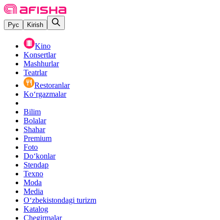
Рус
Kirish
Kino
Konsertlar
Mashhurlar
Teatrlar
Restoranlar
Ko‘rgazmalar
Bilim
Bolalar
Shahar
Premium
Foto
Do‘konlar
Stendap
Texno
Moda
Media
O‘zbekistondagi turizm
Katalog
Chegirmalar