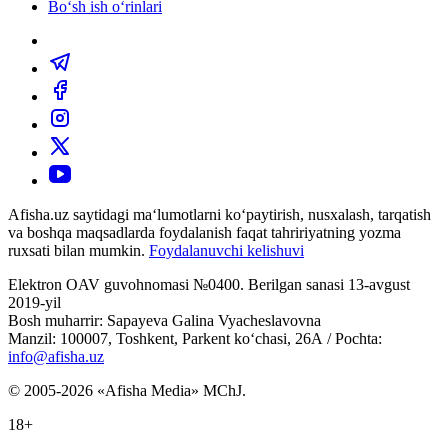
Bo‘sh ish o‘rinlari
Afisha.uz saytidagi ma‘lumotlarni ko‘paytirish, nusxalash, tarqatish
va boshqa maqsadlarda foydalanish faqat tahririyatning yozma
ruxsati bilan mumkin.
Foydalanuvchi kelishuvi
Elektron OAV guvohnomasi №0400. Berilgan sanasi 13-avgust
2019-yil
Bosh muharrir: Sapayeva Galina Vyacheslavovna
Manzil: 100007, Toshkent, Parkent ko‘chasi, 26А / Pochta:
info@afisha.uz
© 2005-2026 «Afisha Media» MChJ.
18+