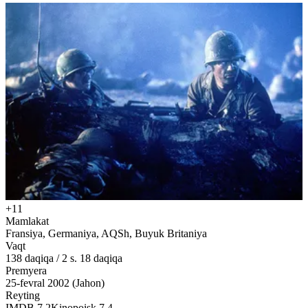
+11
Mamlakat
Fransiya, Germaniya, AQSh, Buyuk Britaniya
Vaqt
138
daqiqa
/
2 s. 18 daqiqa
Premyera
25-fevral 2002 (Jahon)
Reyting
IMDB
7.2
Kinopoisk
7.4