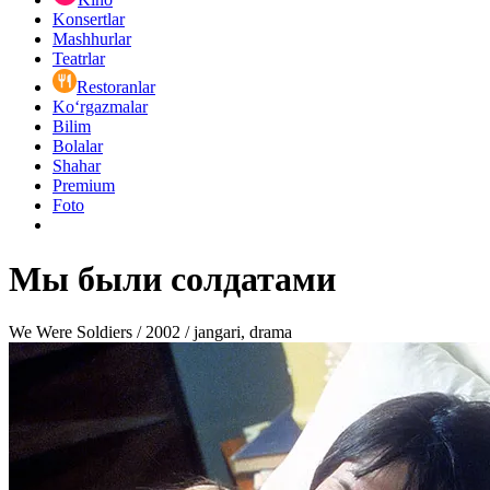
Konsertlar
Mashhurlar
Teatrlar
Restoranlar
Ko‘rgazmalar
Bilim
Bolalar
Shahar
Premium
Foto
Мы были солдатами
We Were Soldiers / 2002 / jangari, drama