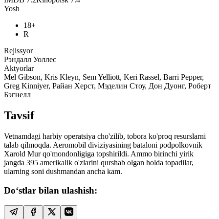
Yosh
18+
R
Rejissyor
Рэндалл Уоллес
Aktyorlar
Mel Gibson, Kris Kleyn, Sem Yelliott, Keri Rassel, Barri Pepper,
Greg Kinniyer, Райан Херст, Мэделин Стоу, Дон Дуонг, Роберт
Бэгнелл
Tavsif
Vetnamdagi harbiy operatsiya cho'zilib, tobora ko'proq resurslarni
talab qilmoqda. Aeromobil diviziyasining bataloni podpolkovnik
Xarold Mur qo'mondonligiga topshirildi. Ammo birinchi yirik
jangda 395 amerikalik o'zlarini qurshab olgan holda topadilar,
ularning soni dushmandan ancha kam.
Do‘stlar bilan ulashish: