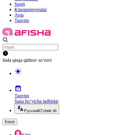
Sport
Kinopremyeralar
Avia
Taqvim
Juda qisqa qidiruv so‘rovi
Taqvim
Sana bo‘yicha tadbirlar
Русский
O‘zbek tili
Kirish
Kino