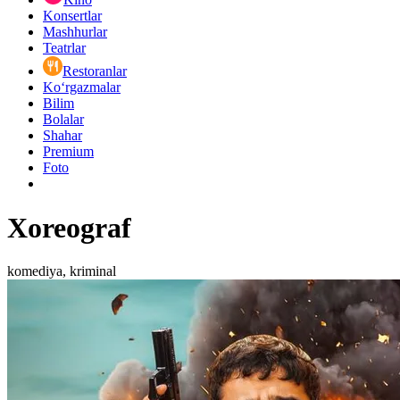
Konsertlar
Mashhurlar
Teatrlar
Restoranlar
Ko‘rgazmalar
Bilim
Bolalar
Shahar
Premium
Foto
Xoreograf
komediya, kriminal