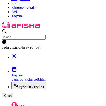
Sport
Kinopremyeralar
Avia
Taqvim
Juda qisqa qidiruv so‘rovi
Taqvim
Sana bo‘yicha tadbirlar
Русский
O‘zbek tili
Kirish
Kino