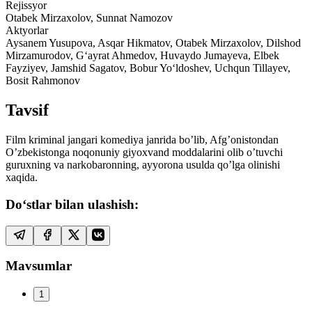
Rejissyor
Otabek Mirzaxolov, Sunnat Namozov
Aktyorlar
Aysanem Yusupova, Asqar Hikmatov, Otabek Mirzaxolov, Dilshod
Mirzamurodov, Gʻayrat Ahmedov, Huvaydo Jumayeva, Elbek
Fayziyev, Jamshid Sagatov, Bobur Yoʻldoshev, Uchqun Tillayev,
Bosit Rahmonov
Tavsif
Film kriminal jangari komediya janrida bo’lib, Afg’onistondan
O’zbekistonga noqonuniy giyoxvand moddalarini olib o’tuvchi
guruxning va narkobaronning, ayyorona usulda qo’lga olinishi
xaqida.
Do‘stlar bilan ulashish:
Mavsumlar
1