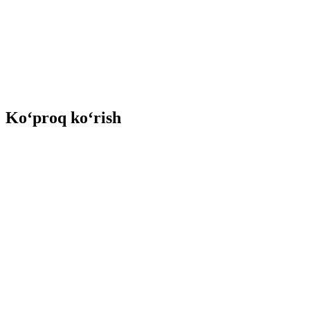
Ko‘proq ko‘rish