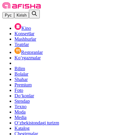
Рус
Kirish
Kino
Konsertlar
Mashhurlar
Teatrlar
Restoranlar
Ko‘rgazmalar
Bilim
Bolalar
Shahar
Premium
Foto
Do‘konlar
Stendap
Texno
Moda
Media
O‘zbekistondagi turizm
Katalog
Chegirmalar