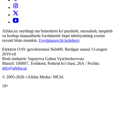
Afisha.uz saytidagi ma‘lumotlarni ko‘paytirish, nusxalash, tarqatish
va boshqa maqsadlarda foydalanish faqat tahririyatning yozma
ruxsati bilan mumkin.
Foydalanuvchi kelishuvi
Elektron OAV guvohnomasi №0400. Berilgan sanasi 13-avgust
2019-yil
Bosh muharrir: Sapayeva Galina Vyacheslavovna
Manzil: 100007, Toshkent, Parkent ko‘chasi, 26А / Pochta:
info@afisha.uz
© 2005-2026 «Afisha Media» MChJ.
18+