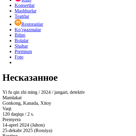
Konsertlar
Mashhurlar
Teatrlar
Restoranlar
Ko‘rgazmalar
Bilim
Bolalar
Shahar
Premium
Foto
Несказанное
Yi fu qin zhi ming / 2024 / jangari, detektiv
Mamlakat
Gonkong, Kanada, Xitoy
Vaqt
120
daqiqa
/
2 s.
Premyera
14-aprel 2024 (Jahon)
25-dekabr 2025 (Rossiya)
Reyting