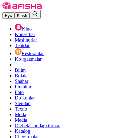
Рус
Kirish
Kino
Konsertlar
Mashhurlar
Teatrlar
Restoranlar
Ko‘rgazmalar
Bilim
Bolalar
Shahar
Premium
Foto
Do‘konlar
Stendap
Texno
Moda
Media
O‘zbekistondagi turizm
Katalog
Chegirmalar