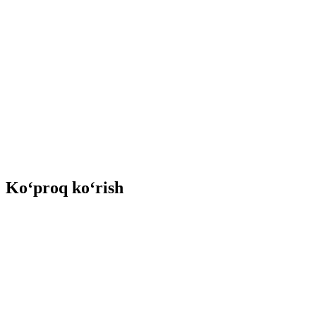
Ko‘proq ko‘rish