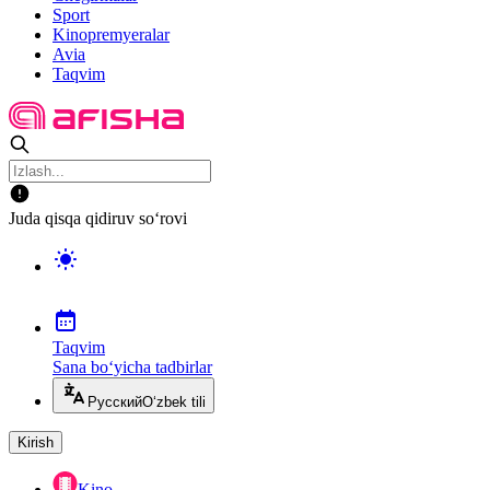
Sport
Kinopremyeralar
Avia
Taqvim
Juda qisqa qidiruv so‘rovi
Taqvim
Sana bo‘yicha tadbirlar
Русский
O‘zbek tili
Kirish
Kino