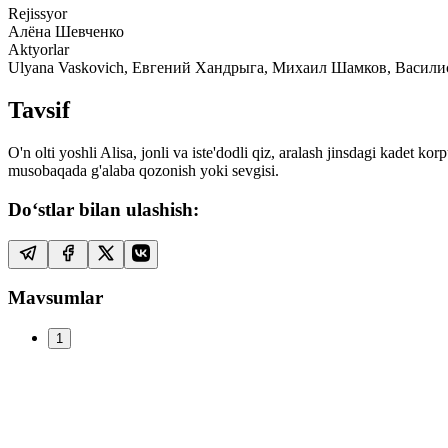
Rejissyor
Алёна Шевченко
Aktyorlar
Ulyana Vaskovich, Евгений Хандрыга, Михаил Шамков, Васили
Tavsif
O'n olti yoshli Alisa, jonli va iste'dodli qiz, aralash jinsdagi kadet 
musobaqada g'alaba qozonish yoki sevgisi.
Do‘stlar bilan ulashish:
Mavsumlar
1