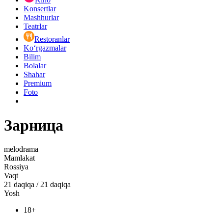
Konsertlar
Mashhurlar
Teatrlar
Restoranlar
Ko‘rgazmalar
Bilim
Bolalar
Shahar
Premium
Foto
Зарница
melodrama
Mamlakat
Rossiya
Vaqt
21
daqiqa
/
21 daqiqa
Yosh
18+