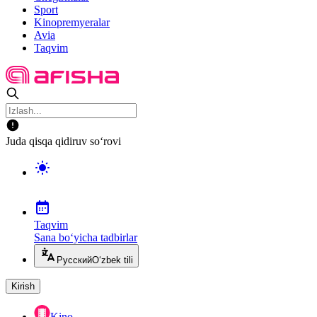
Sport
Kinopremyeralar
Avia
Taqvim
Juda qisqa qidiruv so‘rovi
Taqvim
Sana bo‘yicha tadbirlar
Русский
O‘zbek tili
Kirish
Kino