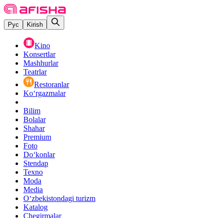
Рус
Kirish
Kino
Konsertlar
Mashhurlar
Teatrlar
Restoranlar
Ko‘rgazmalar
Bilim
Bolalar
Shahar
Premium
Foto
Do‘konlar
Stendap
Texno
Moda
Media
O‘zbekistondagi turizm
Katalog
Chegirmalar