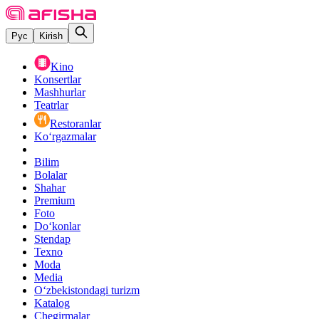
Рус
Kirish
Kino
Konsertlar
Mashhurlar
Teatrlar
Restoranlar
Ko‘rgazmalar
Bilim
Bolalar
Shahar
Premium
Foto
Do‘konlar
Stendap
Texno
Moda
Media
O‘zbekistondagi turizm
Katalog
Chegirmalar