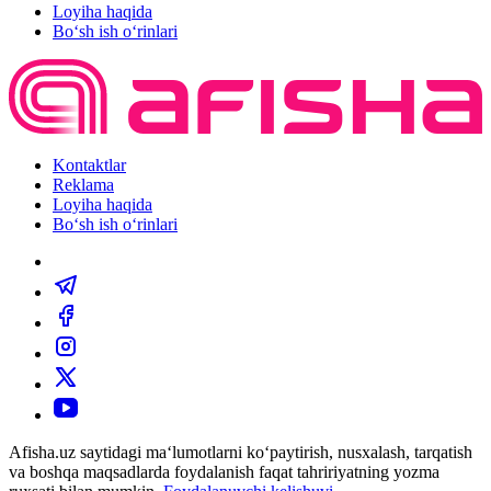
Loyiha haqida
Bo‘sh ish o‘rinlari
Kontaktlar
Reklama
Loyiha haqida
Bo‘sh ish o‘rinlari
Afisha.uz saytidagi ma‘lumotlarni ko‘paytirish, nusxalash, tarqatish
va boshqa maqsadlarda foydalanish faqat tahririyatning yozma