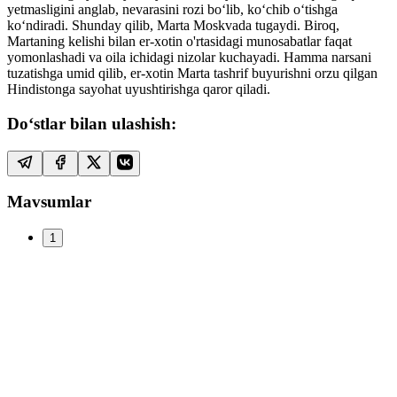
yetmasligini anglab, nevarasini rozi bo‘lib, ko‘chib o‘tishga
ko‘ndiradi. Shunday qilib, Marta Moskvada tugaydi. Biroq,
Martaning kelishi bilan er-xotin o'rtasidagi munosabatlar faqat
yomonlashadi va oila ichidagi nizolar kuchayadi. Hamma narsani
tuzatishga umid qilib, er-xotin Marta tashrif buyurishni orzu qilgan
Hindistonga sayohat uyushtirishga qaror qiladi.
Do‘stlar bilan ulashish:
Mavsumlar
1