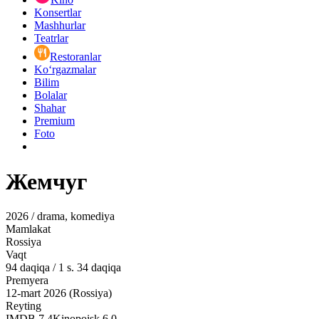
Konsertlar
Mashhurlar
Teatrlar
Restoranlar
Ko‘rgazmalar
Bilim
Bolalar
Shahar
Premium
Foto
Жемчуг
2026 / drama, komediya
Mamlakat
Rossiya
Vaqt
94
daqiqa
/
1 s. 34 daqiqa
Premyera
12-mart 2026 (Rossiya)
Reyting
IMDB
7.4
Kinopoisk
6.0