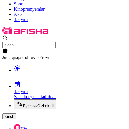
Sport
Kinopremyeralar
Avia
Taqvim
Juda qisqa qidiruv so‘rovi
Taqvim
Sana bo‘yicha tadbirlar
Русский
O‘zbek tili
Kirish
Kino