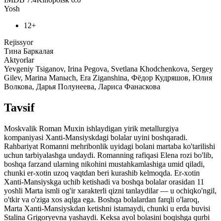
Yosh
12+
Rejissyor
Тина Баркалая
Aktyorlar
Yevgeniy Tsiganov, Irina Pegova, Svetlana Khodchenkova, Sergey
Gilev, Marina Manыch, Era Ziganshina, Фёдор Кудряшов, Юлия
Волкова, Дарья Полунеева, Лариса Фанаскова
Tavsif
Moskvalik Roman Muxin ishlaydigan yirik metallurgiya
kompaniyasi Xanti-Mansiyskdagi bolalar uyini boshqaradi.
Rahbariyat Romanni mehribonlik uyidagi bolani martaba ko'tarilishi
uchun tarbiyalashga undaydi. Romanning rafiqasi Elena rozi bo'lib,
boshqa farzand ularning nikohini mustahkamlashiga umid qiladi,
chunki er-xotin uzoq vaqtdan beri kurashib kelmoqda. Er-xotin
Xanti-Mansiyskga uchib ketishadi va boshqa bolalar orasidan 11
yoshli Marta ismli og'ir xarakterli qizni tanlaydilar — u ochiqko'ngil,
o'tkir va o'ziga xos aqlga ega. Boshqa bolalardan farqli o'laroq,
Marta Xanti-Mansiyskdan ketishni istamaydi, chunki u erda buvisi
Stalina Grigoryevna yashaydi. Keksa ayol bolasini boqishga qurbi