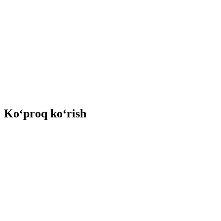
Ko‘proq ko‘rish