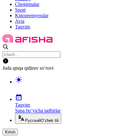
Chegirmalar
Sport
Kinopremyeralar
Avia
Taqvim
Juda qisqa qidiruv so‘rovi
Taqvim
Sana bo‘yicha tadbirlar
Русский
O‘zbek tili
Kirish