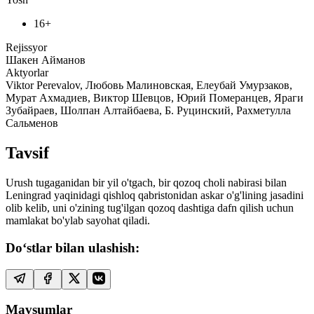
16+
Rejissyor
Шакен Айманов
Aktyorlar
Viktor Perevalov, Любовь Малиновская, Елеубай Умурзаков,
Мурат Ахмадиев, Виктор Шевцов, Юрий Померанцев, Яраги
Зубайраев, Шолпан Алтайбаева, Б. Руцинский, Рахметулла
Сальменов
Tavsif
Urush tugaganidan bir yil o'tgach, bir qozoq choli nabirasi bilan
Leningrad yaqinidagi qishloq qabristonidan askar o'g'lining jasadini
olib kelib, uni o'zining tug'ilgan qozoq dashtiga dafn qilish uchun
mamlakat bo'ylab sayohat qiladi.
Do‘stlar bilan ulashish:
Mavsumlar