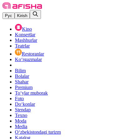
Рус
Kirish
Kino
Konsertlar
Mashhurlar
Teatrlar
Restoranlar
Ko‘rgazmalar
Bilim
Bolalar
Shahar
Premium
Toʻylar muborak
Foto
Do‘konlar
Stendap
Texno
Moda
Media
O‘zbekistondagi turizm
Katalog