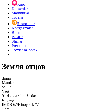
Kino
Konsertlar
Mashhurlar
Teatrlar
Restoranlar
Ko‘rgazmalar
Bilim
Bolalar
Shahar
Premium
Toʻylar muborak
Земля отцов
drama
Mamlakat
SSSR
Vaqt
91
daqiqa
/
1 s. 31 daqiqa
Reyting
IMDB
6.7
Kinopoisk
7.1
Yosh