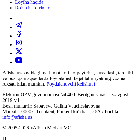
Loyiha haqida
Bo‘sh ish o‘rinlari
Afisha.uz saytidagi ma‘lumotlarni ko‘paytirish, nusxalash, tarqatish
va boshqa maqsadlarda foydalanish faqat tahririyatning yozma
ruxsati bilan mumkin.
Foydalanuvchi kelishuvi
Elektron OAV guvohnomasi №0400. Berilgan sanasi 13-avgust
2019-yil
Bosh muharrir: Sapayeva Galina Vyacheslavovna
Manzil: 100007, Toshkent, Parkent ko‘chasi, 26А / Pochta:
info@afisha.uz
© 2005-2026 «Afisha Media» MChJ.
18+