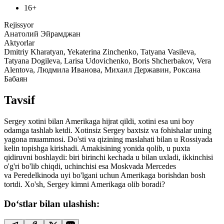
16+
Rejissyor
Анатолий Эйрамджан
Aktyorlar
Dmitriy Kharatyan, Yekaterina Zinchenko, Tatyana Vasileva,
Tatyana Dogileva, Larisa Udovichenko, Boris Shcherbakov, Vera
Alentova, Людмила Иванова, Михаил Державин, Роксана
Бабаян
Tavsif
Sergey xotini bilan Amerikaga hijrat qildi, xotini esa uni boy
odamga tashlab ketdi. Xotinsiz Sergey baxtsiz va fohishalar uning
yagona muammosi. Do'sti va qizining maslahati bilan u Rossiyada
kelin topishga kirishadi. Amakisining yonida qolib, u puxta
qidiruvni boshlaydi: biri birinchi kechada u bilan uxladi, ikkinchisi
o'g'ri bo'lib chiqdi, uchinchisi esa Moskvada Mercedes
va Peredelkinoda uyi bo'lgani uchun Amerikaga borishdan bosh
tortdi. Xo'sh, Sergey kimni Amerikaga olib boradi?
Do‘stlar bilan ulashish: