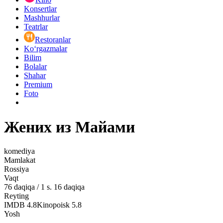
Konsertlar
Mashhurlar
Teatrlar
Restoranlar
Ko‘rgazmalar
Bilim
Bolalar
Shahar
Premium
Foto
Жених из Майами
komediya
Mamlakat
Rossiya
Vaqt
76
daqiqa
/
1 s. 16 daqiqa
Reyting
IMDB
4.8
Kinopoisk
5.8
Yosh