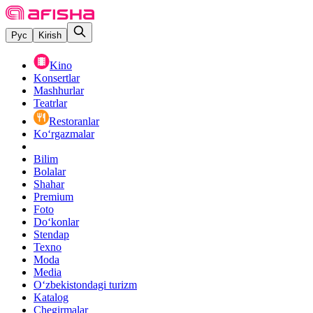
Рус
Kirish
Kino
Konsertlar
Mashhurlar
Teatrlar
Restoranlar
Ko‘rgazmalar
Bilim
Bolalar
Shahar
Premium
Foto
Do‘konlar
Stendap
Texno
Moda
Media
O‘zbekistondagi turizm
Katalog
Chegirmalar