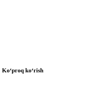
Ko‘proq ko‘rish