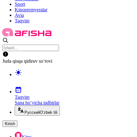
Sport
Kinopremyeralar
Avia
Taqvim
Juda qisqa qidiruv so‘rovi
Taqvim
Sana bo‘yicha tadbirlar
Русский
O‘zbek tili
Kirish
Kino