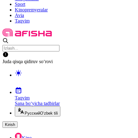
Sport
Kinopremyeralar
Avia
Taqvim
Juda qisqa qidiruv so‘rovi
Taqvim
Sana bo‘yicha tadbirlar
Русский
O‘zbek tili
Kirish
Kino