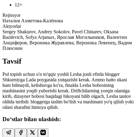
12+
Rejissyor
Наталия Ахметова-Калёнова
Aktyorlar
Sergey Shakurov, Andrey Sokolov, Pavel Chinarev, Oksana
Bazilevich, Sofya Arjanыx, Ярослав Могильников, Валентин
Анциферов, Вероника Журавлева, Вероника Левенец, Вадим
Плюснин
Tavsif
Pul topish uchun o'n to'qqiz yoshli Lesha jonli efirda blogger
Shkurniyga Lada poygasida yutqazishi kerak. Ammo hatto ukasi
ham bilmaydi, kelishuvga ko'ra, finalda Lesha bobosining
mashinasini yoqib yuborishi kerak. Driftchilarning yorqin olamiga
kirib, dizayner bobosi haqidagi hikoyani bilib olgach, Lesha tanlov
oldida turibdi: bloggerga taslim bo'lish va mashinani yo'q qilish yoki
oilasi sharafini himoya qilish.
Do‘stlar bilan ulashish: