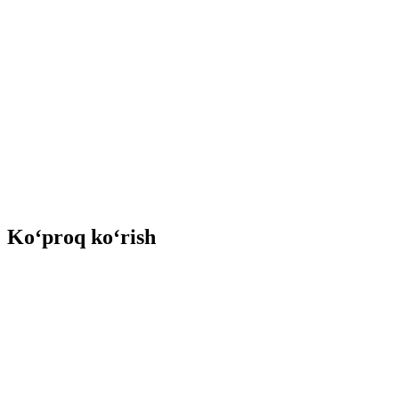
Ko‘proq ko‘rish