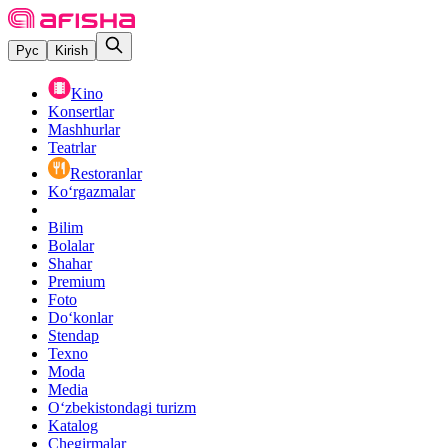
Рус
Kirish
Kino
Konsertlar
Mashhurlar
Teatrlar
Restoranlar
Ko‘rgazmalar
Bilim
Bolalar
Shahar
Premium
Foto
Do‘konlar
Stendap
Texno
Moda
Media
O‘zbekistondagi turizm
Katalog
Chegirmalar