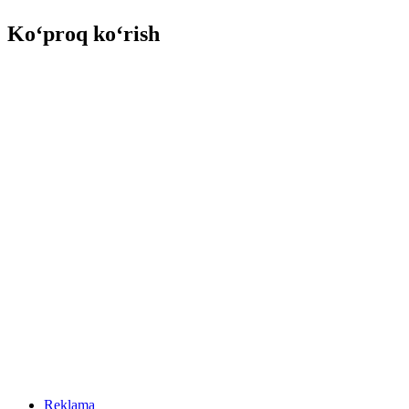
Ko‘proq ko‘rish
Reklama