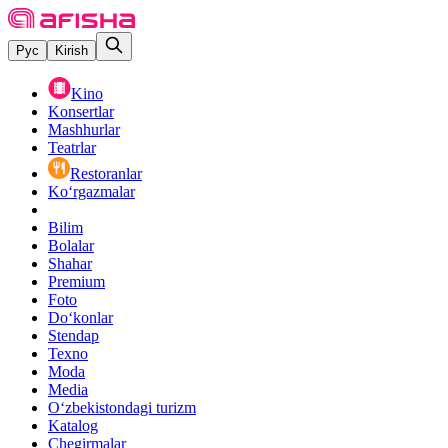
Рус
Kirish
Kino
Konsertlar
Mashhurlar
Teatrlar
Restoranlar
Ko‘rgazmalar
Bilim
Bolalar
Shahar
Premium
Foto
Do‘konlar
Stendap
Texno
Moda
Media
O‘zbekistondagi turizm
Katalog
Chegirmalar