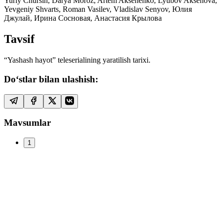
Yuriy Chursin, Darya Moroz, Artem Aksenenko, Lyubov Aksenova,
Yevgeniy Shvarts, Roman Vasilev, Vladislav Senyov, Юлия
Джулай, Ирина Сосновая, Анастасия Крылова
Tavsif
“Yashash hayot” teleserialining yaratilish tarixi.
Do‘stlar bilan ulashish:
Mavsumlar
1