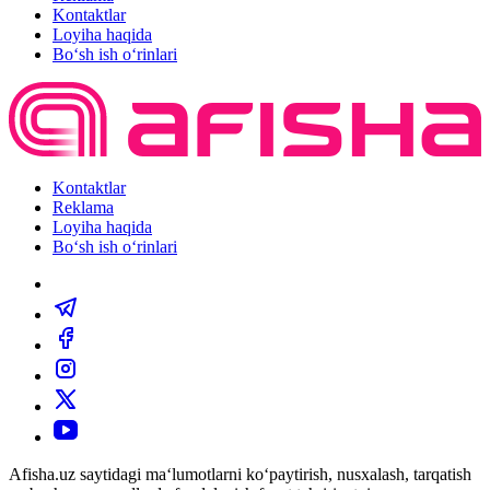
Kontaktlar
Loyiha haqida
Bo‘sh ish o‘rinlari
Kontaktlar
Reklama
Loyiha haqida
Bo‘sh ish o‘rinlari
Afisha.uz saytidagi ma‘lumotlarni ko‘paytirish, nusxalash, tarqatish