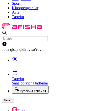
Sport
Kinopremyeralar
Avia
Taqvim
Juda qisqa qidiruv so‘rovi
Taqvim
Sana bo‘yicha tadbirlar
Русский
O‘zbek tili
Kirish
Kino