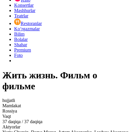
Konsertlar
Mashhurlar
Teatrlar
Restoranlar
Ko‘rgazmalar
Bilim
Bolalar
Shahar
Premium
Foto
Жить жизнь. Фильм о
фильме
hujjatli
Mamlakat
Rossiya
Vaqt
37
daqiqa
/
37 daqiqa
Aktyorlar