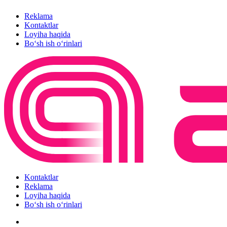
Reklama
Kontaktlar
Loyiha haqida
Bo‘sh ish o‘rinlari
Kontaktlar
Reklama
Loyiha haqida
Bo‘sh ish o‘rinlari