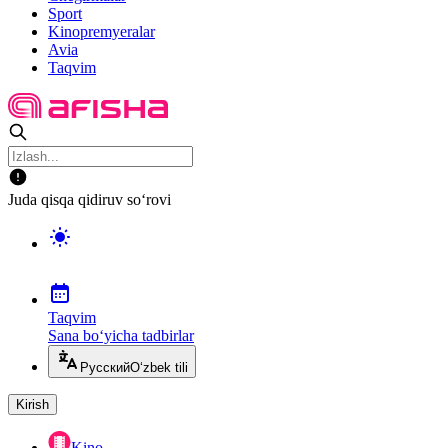
Sport
Kinopremyeralar
Avia
Taqvim
Juda qisqa qidiruv so‘rovi
Taqvim
Sana bo‘yicha tadbirlar
Русский
O‘zbek tili
Kirish
Kino