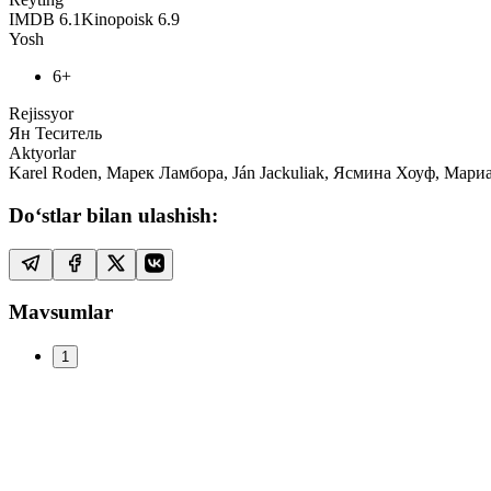
IMDB
6.1
Kinopoisk
6.9
Yosh
6+
Rejissyor
Ян Теситель
Aktyorlar
Karel Roden, Марек Ламбора, Ján Jackuliak, Ясмина Хоуф, Мар
Do‘stlar bilan ulashish:
Mavsumlar
1