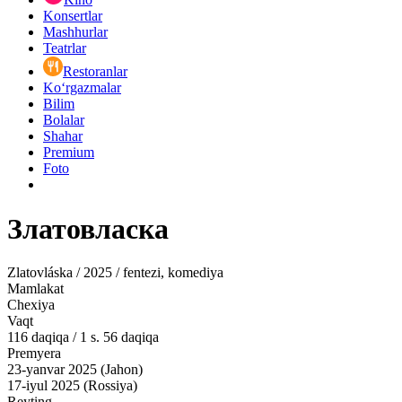
Konsertlar
Mashhurlar
Teatrlar
Restoranlar
Ko‘rgazmalar
Bilim
Bolalar
Shahar
Premium
Foto
Златовласка
Zlatovláska / 2025 / fentezi, komediya
Mamlakat
Chexiya
Vaqt
116
daqiqa
/
1 s. 56 daqiqa
Premyera
23-yanvar 2025 (Jahon)
17-iyul 2025 (Rossiya)
Reyting