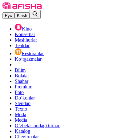
Рус
Kirish
Kino
Konsertlar
Mashhurlar
Teatrlar
Restoranlar
Ko‘rgazmalar
Bilim
Bolalar
Shahar
Premium
Foto
Do‘konlar
Stendap
Texno
Moda
Media
O‘zbekistondagi turizm
Katalog
Chegirmalar