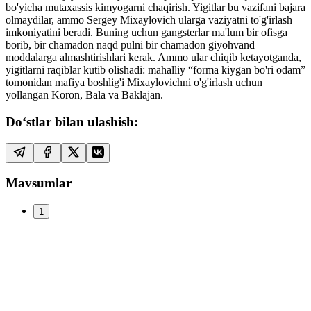
bo'yicha mutaxassis kimyogarni chaqirish. Yigitlar bu vazifani bajara
olmaydilar, ammo Sergey Mixaylovich ularga vaziyatni to'g'irlash
imkoniyatini beradi. Buning uchun gangsterlar ma'lum bir ofisga
borib, bir chamadon naqd pulni bir chamadon giyohvand
moddalarga almashtirishlari kerak. Ammo ular chiqib ketayotganda,
yigitlarni raqiblar kutib olishadi: mahalliy “forma kiygan bo'ri odam”
tomonidan mafiya boshlig'i Mixaylovichni o'g'irlash uchun
yollangan Koron, Bala va Baklajan.
Do‘stlar bilan ulashish:
Mavsumlar
1