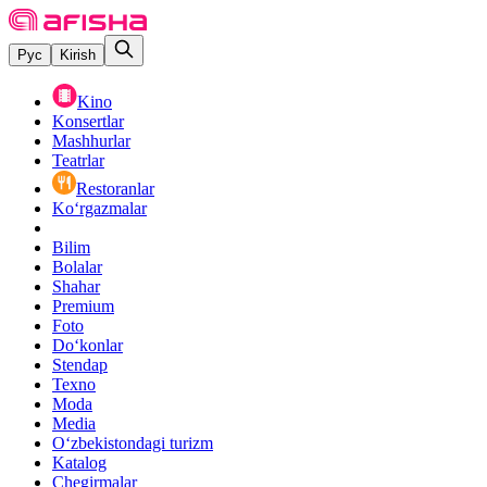
Рус
Kirish
Kino
Konsertlar
Mashhurlar
Teatrlar
Restoranlar
Ko‘rgazmalar
Bilim
Bolalar
Shahar
Premium
Foto
Do‘konlar
Stendap
Texno
Moda
Media
O‘zbekistondagi turizm
Katalog
Chegirmalar