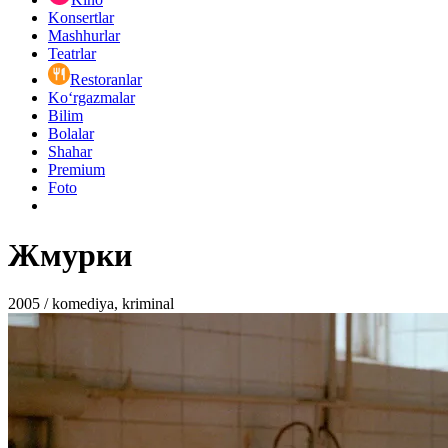
Konsertlar
Mashhurlar
Teatrlar
Restoranlar
Ko‘rgazmalar
Bilim
Bolalar
Shahar
Premium
Foto
Жмурки
2005 / komediya, kriminal