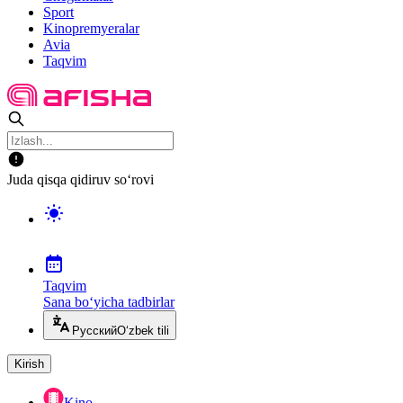
Sport
Kinopremyeralar
Avia
Taqvim
Juda qisqa qidiruv so‘rovi
Taqvim
Sana bo‘yicha tadbirlar
Русский
O‘zbek tili
Kirish
Kino