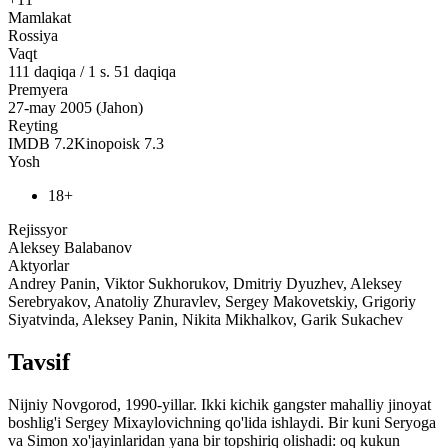
Mamlakat
Rossiya
Vaqt
111
daqiqa
/
1 s. 51 daqiqa
Premyera
27-may 2005 (Jahon)
Reyting
IMDB
7.2
Kinopoisk
7.3
Yosh
18+
Rejissyor
Aleksey Balabanov
Aktyorlar
Andrey Panin, Viktor Sukhorukov, Dmitriy Dyuzhev, Aleksey
Serebryakov, Anatoliy Zhuravlev, Sergey Makovetskiy, Grigoriy
Siyatvinda, Aleksey Panin, Nikita Mikhalkov, Garik Sukachev
Tavsif
Nijniy Novgorod, 1990-yillar. Ikki kichik gangster mahalliy jinoyat
boshlig'i Sergey Mixaylovichning qo'lida ishlaydi. Bir kuni Seryoga
va Simon xo'jayinlaridan yana bir topshiriq olishadi: oq kukun