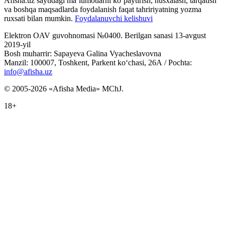
Afisha.uz saytidagi ma‘lumotlarni ko‘paytirish, nusxalash, tarqatish
va boshqa maqsadlarda foydalanish faqat tahririyatning yozma
ruxsati bilan mumkin.
Foydalanuvchi kelishuvi
Elektron OAV guvohnomasi №0400. Berilgan sanasi 13-avgust
2019-yil
Bosh muharrir: Sapayeva Galina Vyacheslavovna
Manzil: 100007, Toshkent, Parkent ko‘chasi, 26А / Pochta:
info@afisha.uz
© 2005-2026 «Afisha Media» MChJ.
18+