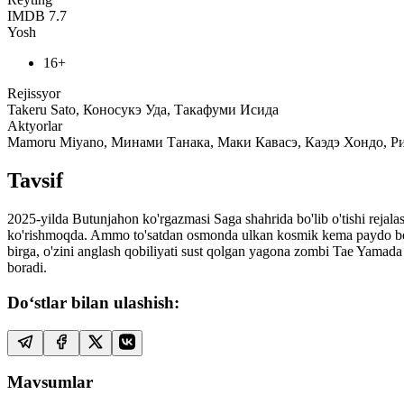
IMDB
7.7
Yosh
16+
Rejissyor
Takeru Sato, Коносукэ Уда, Такафуми Исида
Aktyorlar
Mamoru Miyano, Минами Танака, Маки Кавасэ, Каэдэ Хондо, Р
Tavsif
2025-yilda Butunjahon ko'rgazmasi Saga shahrida bo'lib o'tishi rejala
ko'rishmoqda. Ammo to'satdan osmonda ulkan kosmik kema paydo bo'lib,
birga, o'zini anglash qobiliyati sust qolgan yagona zombi Tae Yamada 
boradi.
Do‘stlar bilan ulashish:
Mavsumlar