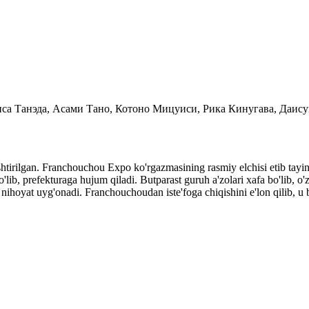
иса Танэда, Асами Тано, Котоно Мицуиси, Рика Кинугава, Даис
shtirilgan. Franchouchou Expo ko'rgazmasining rasmiy elchisi etib tayi
 prefekturaga hujum qiladi. Butparast guruh a'zolari xafa bo'lib, o'zl
nihoyat uyg'onadi. Franchouchoudan iste'foga chiqishini e'lon qilib, u