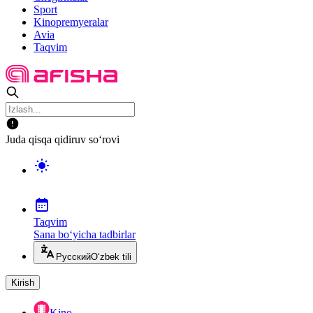
Sport
Kinopremyeralar
Avia
Taqvim
Juda qisqa qidiruv so‘rovi
Taqvim
Sana bo‘yicha tadbirlar
Русский
O‘zbek tili
Kirish
Kino