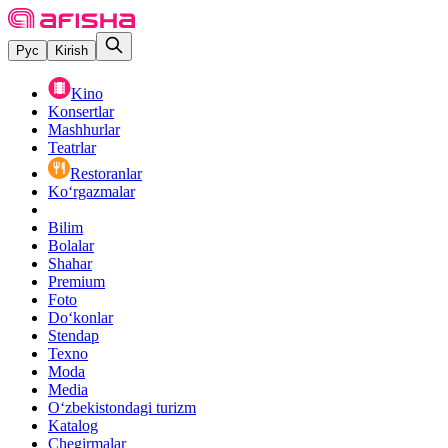
Рус
Kirish
Kino
Konsertlar
Mashhurlar
Teatrlar
Restoranlar
Ko‘rgazmalar
Bilim
Bolalar
Shahar
Premium
Foto
Do‘konlar
Stendap
Texno
Moda
Media
O‘zbekistondagi turizm
Katalog
Chegirmalar