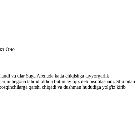
укэ Оно
nlandi va ular Saga Arenada katta chiqishga tayyorgarlik
arini begona tahdid oldida butunlay ojiz deb hisoblashadi. Shu bilan
 bosqinchilarga qarshi chiqadi va dushman hududiga yolg'iz kirib