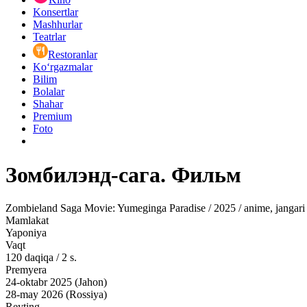
Konsertlar
Mashhurlar
Teatrlar
Restoranlar
Ko‘rgazmalar
Bilim
Bolalar
Shahar
Premium
Foto
Зомбилэнд-сага. Фильм
Zombieland Saga Movie: Yumeginga Paradise / 2025 / anime, jangari
Mamlakat
Yaponiya
Vaqt
120
daqiqa
/
2 s.
Premyera
24-oktabr 2025 (Jahon)
28-may 2026 (Rossiya)
Reyting