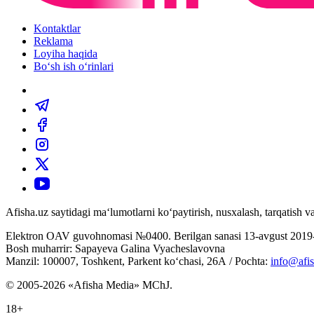
Kontaktlar
Reklama
Loyiha haqida
Bo‘sh ish o‘rinlari
Afisha.uz saytidagi ma‘lumotlarni ko‘paytirish, nusxalash, tarqatish
Elektron OAV guvohnomasi №0400. Berilgan sanasi 13-avgust 2019-
Bosh muharrir: Sapayeva Galina Vyacheslavovna
Manzil: 100007, Toshkent, Parkent ko‘chasi, 26А / Pochta:
info@afis
© 2005-2026 «Afisha Media» MChJ.
18+