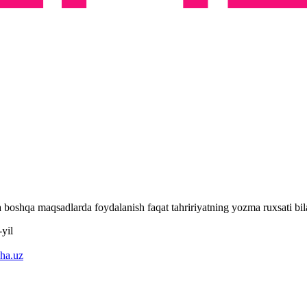
 va boshqa maqsadlarda foydalanish faqat tahririyatning yozma ruxsati 
yil
ha.uz