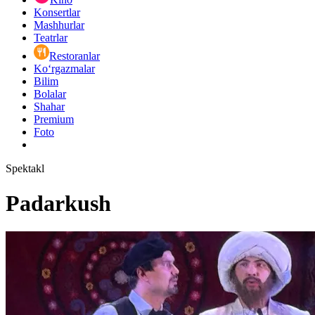
Konsertlar
Mashhurlar
Teatrlar
Restoranlar
Ko‘rgazmalar
Bilim
Bolalar
Shahar
Premium
Foto
Spektakl
Padarkush