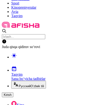
Sport
Kinopremyeralar
Avia
Taqvim
Juda qisqa qidiruv so‘rovi
Taqvim
Sana bo‘yicha tadbirlar
Русский
O‘zbek tili
Kirish
Kino