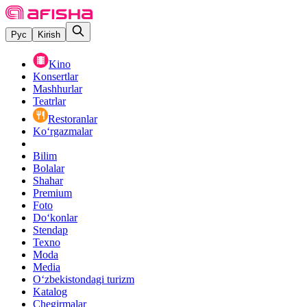
Рус
Kirish
Kino
Konsertlar
Mashhurlar
Teatrlar
Restoranlar
Ko‘rgazmalar
Bilim
Bolalar
Shahar
Premium
Foto
Do‘konlar
Stendap
Texno
Moda
Media
O‘zbekistondagi turizm
Katalog
Chegirmalar