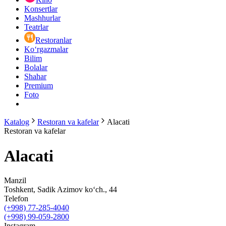
Konsertlar
Mashhurlar
Teatrlar
Restoranlar
Ko‘rgazmalar
Bilim
Bolalar
Shahar
Premium
Foto
Katalog
Restoran va kafelar
Alacati
Restoran va kafelar
Alacati
Manzil
Toshkent, Sadik Azimov ko‘ch., 44
Telefon
(+998) 77-285-4040
(+998) 99-059-2800
Instagram