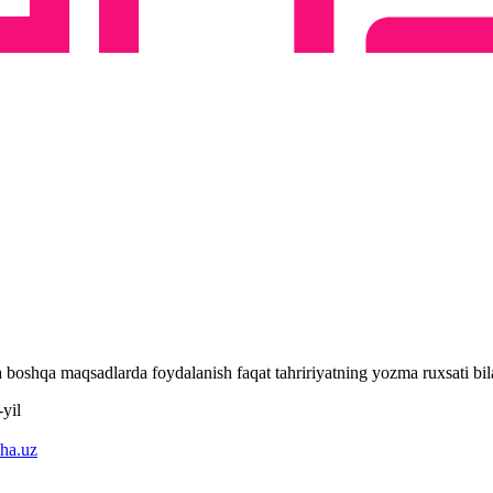
 va boshqa maqsadlarda foydalanish faqat tahririyatning yozma ruxsati 
yil
ha.uz