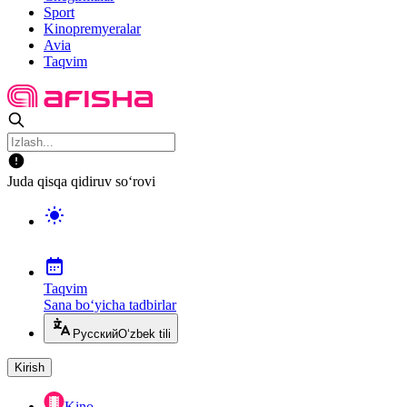
Sport
Kinopremyeralar
Avia
Taqvim
Juda qisqa qidiruv so‘rovi
Taqvim
Sana bo‘yicha tadbirlar
Русский
O‘zbek tili
Kirish
Kino