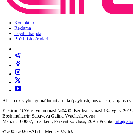
Kontaktlar
Reklama
Loyiha haqida
Bo‘sh ish o‘rinlari
Afisha.uz saytidagi ma‘lumotlarni ko‘paytirish, nusxalash, tarqatish
Elektron OAV guvohnomasi №0400. Berilgan sanasi 13-avgust 2019-
Bosh muharrir: Sapayeva Galina Vyacheslavovna
Manzil: 100007, Toshkent, Parkent ko‘chasi, 26А / Pochta:
info@afis
© 2005-2026 «Afisha Media» MChJ.