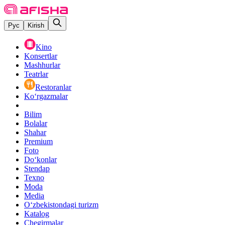
Рус
Kirish
Kino
Konsertlar
Mashhurlar
Teatrlar
Restoranlar
Ko‘rgazmalar
Bilim
Bolalar
Shahar
Premium
Foto
Do‘konlar
Stendap
Texno
Moda
Media
O‘zbekistondagi turizm
Katalog
Chegirmalar