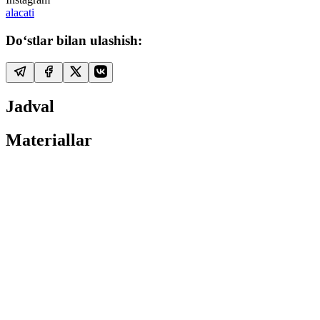
alacati
Do‘stlar bilan ulashish:
Jadval
Materiallar