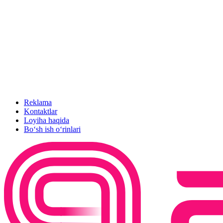
Reklama
Kontaktlar
Loyiha haqida
Bo‘sh ish o‘rinlari