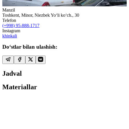
Manzil
Toshkent, Minor, Niezbek Yo‘li ko‘ch., 30
Telefon
(+998) 95-888-1717
Instagram
khinkali
Do‘stlar bilan ulashish:
Jadval
Materiallar