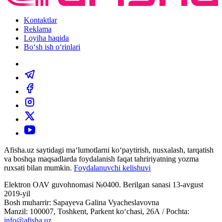
Kontaktlar
Reklama
Loyiha haqida
Bo‘sh ish o‘rinlari
Afisha.uz saytidagi ma‘lumotlarni ko‘paytirish, nusxalash, tarqatish
va boshqa maqsadlarda foydalanish faqat tahririyatning yozma
ruxsati bilan mumkin.
Foydalanuvchi kelishuvi
Elektron OAV guvohnomasi №0400. Berilgan sanasi 13-avgust
2019-yil
Bosh muharrir: Sapayeva Galina Vyacheslavovna
Manzil: 100007, Toshkent, Parkent ko‘chasi, 26А / Pochta:
info@afisha.uz