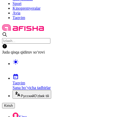
Sport
Kinopremyeralar
Avia
Taqvim
Juda qisqa qidiruv so‘rovi
Taqvim
Sana bo‘yicha tadbirlar
Русский
O‘zbek tili
Kirish
Kino