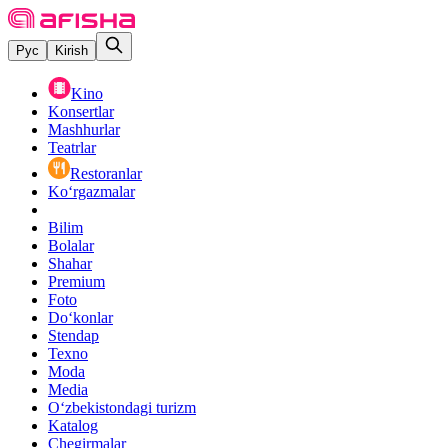
Рус
Kirish
Kino
Konsertlar
Mashhurlar
Teatrlar
Restoranlar
Ko‘rgazmalar
Bilim
Bolalar
Shahar
Premium
Foto
Do‘konlar
Stendap
Texno
Moda
Media
O‘zbekistondagi turizm
Katalog
Chegirmalar