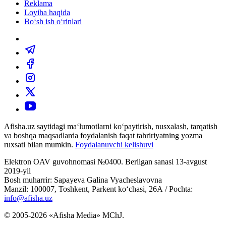
Reklama
Loyiha haqida
Bo‘sh ish o‘rinlari
Afisha.uz saytidagi ma‘lumotlarni ko‘paytirish, nusxalash, tarqatish
va boshqa maqsadlarda foydalanish faqat tahririyatning yozma
ruxsati bilan mumkin.
Foydalanuvchi kelishuvi
Elektron OAV guvohnomasi №0400. Berilgan sanasi 13-avgust
2019-yil
Bosh muharrir: Sapayeva Galina Vyacheslavovna
Manzil: 100007, Toshkent, Parkent ko‘chasi, 26А / Pochta:
info@afisha.uz
© 2005-2026 «Afisha Media» MChJ.