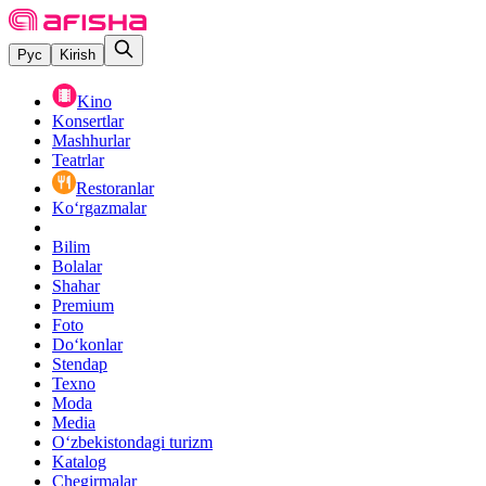
Рус
Kirish
Kino
Konsertlar
Mashhurlar
Teatrlar
Restoranlar
Ko‘rgazmalar
Bilim
Bolalar
Shahar
Premium
Foto
Do‘konlar
Stendap
Texno
Moda
Media
O‘zbekistondagi turizm
Katalog
Chegirmalar