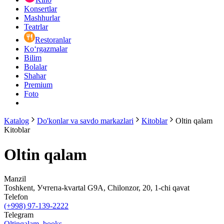
Konsertlar
Mashhurlar
Teatrlar
Restoranlar
Ko‘rgazmalar
Bilim
Bolalar
Shahar
Premium
Foto
Katalog
Do'konlar va savdo markazlari
Kitoblar
Oltin qalam
Kitoblar
Oltin qalam
Manzil
Toshkent, Учтепа-kvartal G9А, Chilonzor, 20, 1-chi qavat
Telefon
(+998) 97-139-2222
Telegram
Oltinqalam_books