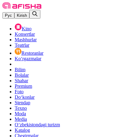
Рус
Kirish
Kino
Konsertlar
Mashhurlar
Teatrlar
Restoranlar
Ko‘rgazmalar
Bilim
Bolalar
Shahar
Premium
Foto
Do‘konlar
Stendap
Texno
Moda
Media
O‘zbekistondagi turizm
Katalog
Chegirmalar