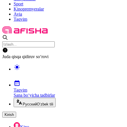
Sport
Kinopremyeralar
Avia
Taqvim
Juda qisqa qidiruv so‘rovi
Taqvim
Sana bo‘yicha tadbirlar
Русский
O‘zbek tili
Kirish
Kino