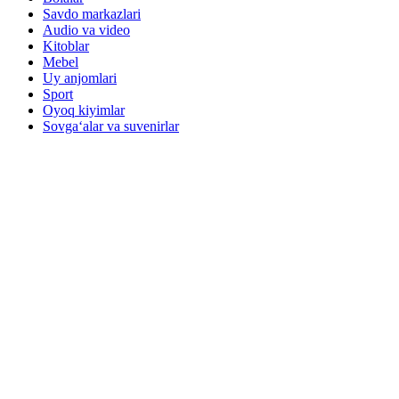
Savdo markazlari
Audio va video
Kitoblar
Mebel
Uy anjomlari
Sport
Oyoq kiyimlar
Sovga‘alar va suvenirlar