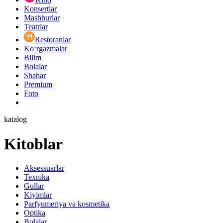
Konsertlar
Mashhurlar
Teatrlar
Restoranlar
Ko‘rgazmalar
Bilim
Bolalar
Shahar
Premium
Foto
katalog
Kitoblar
Aksessuarlar
Texnika
Gullar
Kiyimlar
Parfyumeriya va kosmetika
Optika
Bolalar