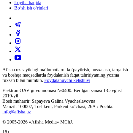
Loyiha haqida
Bo‘sh ish o‘rinlari
Afisha.uz saytidagi ma‘lumotlarni ko‘paytirish, nusxalash, tarqatish
va boshqa maqsadlarda foydalanish faqat tahririyatning yozma
ruxsati bilan mumkin.
Foydalanuvchi kelishuvi
Elektron OAV guvohnomasi №0400. Berilgan sanasi 13-avgust
2019-yil
Bosh muharrir: Sapayeva Galina Vyacheslavovna
Manzil: 100007, Toshkent, Parkent ko‘chasi, 26А / Pochta:
info@afisha.uz
© 2005-2026 «Afisha Media» MChJ.
18+