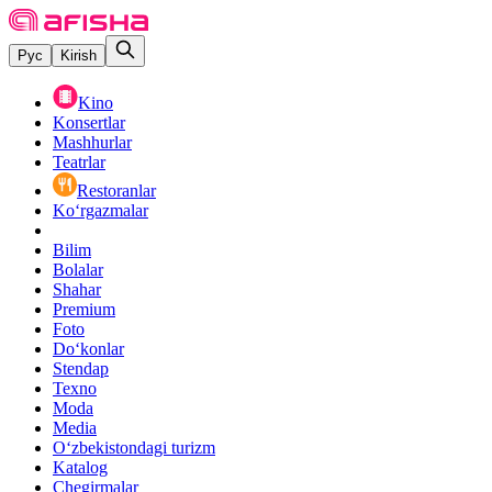
Рус
Kirish
Kino
Konsertlar
Mashhurlar
Teatrlar
Restoranlar
Ko‘rgazmalar
Bilim
Bolalar
Shahar
Premium
Foto
Do‘konlar
Stendap
Texno
Moda
Media
O‘zbekistondagi turizm
Katalog
Chegirmalar