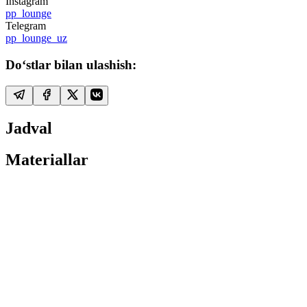
Instagram
pp_lounge
Telegram
pp_lounge_uz
Do‘stlar bilan ulashish:
Jadval
Materiallar