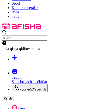
Sport
Kinopremyeralar
Avia
Taqvim
Juda qisqa qidiruv so‘rovi
Taqvim
Sana bo‘yicha tadbirlar
Русский
O‘zbek tili
Kirish
Kino