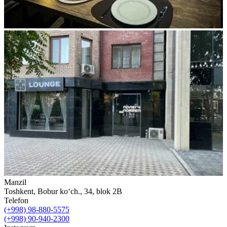
Manzil
Toshkent, Bobur ko‘ch., 34, blok 2B
Telefon
(+998) 98-880-5575
(+998) 90-940-2300