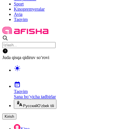
Sport
Kinopremyeralar
Avia
Taqvim
Juda qisqa qidiruv so‘rovi
Taqvim
Sana bo‘yicha tadbirlar
Русский
O‘zbek tili
Kirish
Kino