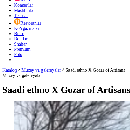
Konsertlar
Mashhurlar
Teatrlar
Restoranlar
Ko‘rgazmalar
Bilim
Bolalar
Shahar
Premium
Foto
Katalog
Muzey va galereyalar
Saadi ethno X Gozar of Artisans
Muzey va galereyalar
Saadi ethno X Gozar of Artisan