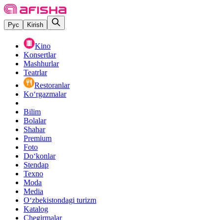
Рус
Kirish
Kino
Konsertlar
Mashhurlar
Teatrlar
Restoranlar
Ko‘rgazmalar
Bilim
Bolalar
Shahar
Premium
Foto
Do‘konlar
Stendap
Texno
Moda
Media
O‘zbekistondagi turizm
Katalog
Chegirmalar