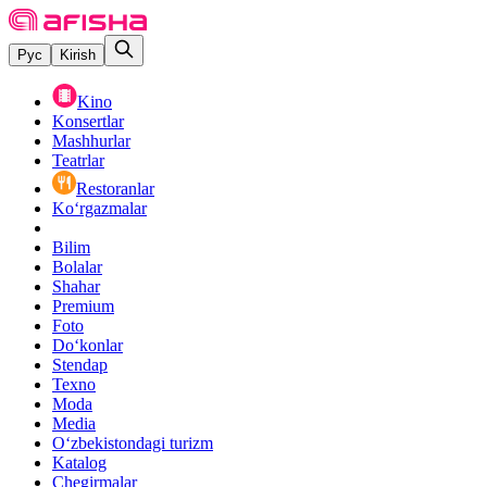
Рус
Kirish
Kino
Konsertlar
Mashhurlar
Teatrlar
Restoranlar
Ko‘rgazmalar
Bilim
Bolalar
Shahar
Premium
Foto
Do‘konlar
Stendap
Texno
Moda
Media
O‘zbekistondagi turizm
Katalog
Chegirmalar