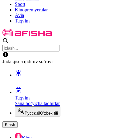
Sport
Kinopremyeralar
Avia
Taqvim
Juda qisqa qidiruv so‘rovi
Taqvim
Sana bo‘yicha tadbirlar
Русский
O‘zbek tili
Kirish
Kino