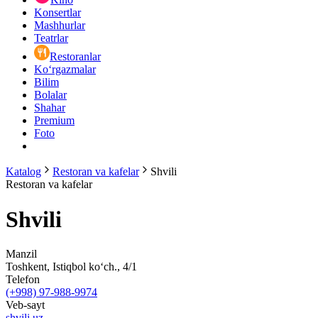
Konsertlar
Mashhurlar
Teatrlar
Restoranlar
Ko‘rgazmalar
Bilim
Bolalar
Shahar
Premium
Foto
Katalog
Restoran va kafelar
Shvili
Restoran va kafelar
Shvili
Manzil
Toshkent, Istiqbol ko‘ch., 4/1
Telefon
(+998) 97-988-9974
Veb-sayt
shvili.uz