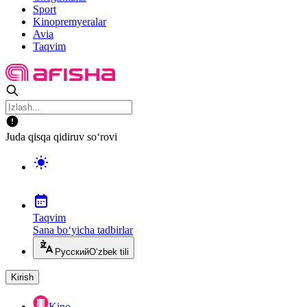
Sport
Kinopremyeralar
Avia
Taqvim
Juda qisqa qidiruv so‘rovi
Taqvim
Sana bo‘yicha tadbirlar
Русский
O‘zbek tili
Kirish
Kino