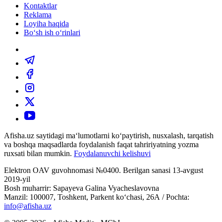
Kontaktlar
Reklama
Loyiha haqida
Bo‘sh ish o‘rinlari
Afisha.uz saytidagi ma‘lumotlarni ko‘paytirish, nusxalash, tarqatish
va boshqa maqsadlarda foydalanish faqat tahririyatning yozma
ruxsati bilan mumkin.
Foydalanuvchi kelishuvi
Elektron OAV guvohnomasi №0400. Berilgan sanasi 13-avgust
2019-yil
Bosh muharrir: Sapayeva Galina Vyacheslavovna
Manzil: 100007, Toshkent, Parkent ko‘chasi, 26А / Pochta:
info@afisha.uz