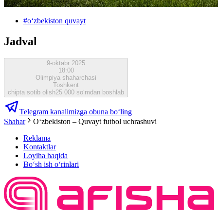
#
oʻzbekiston quvayt
Jadval
9-oktabr 2025
18:00
Olimpiya shaharchasi
Toshkent
chipta sotib olish
25 000 so‘mdan boshlab
Telegram kanalimizga obuna bo‘ling
Shahar
Oʻzbekiston – Quvayt futbol uchrashuvi
Reklama
Kontaktlar
Loyiha haqida
Bo‘sh ish o‘rinlari