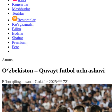
Konsertlar
Mashhurlar
Teatrlar
Restoranlar
Ko‘rgazmalar
Bilim
Bolalar
Shahar
Premium
Foto
Anons
Oʻzbekiston – Quvayt futbol uchrashuvi
E’lon qilingan sana
:
7-oktabr 2025
·
721