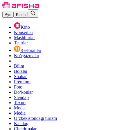
Рус
Kirish
Kino
Konsertlar
Mashhurlar
Teatrlar
Restoranlar
Ko‘rgazmalar
Bilim
Bolalar
Shahar
Premium
Foto
Do‘konlar
Stendap
Texno
Moda
Media
O‘zbekistondagi turizm
Katalog
Chegirmalar