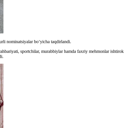
rli nominatsiyalar bo‘yicha taqdirlandi.
rahbariyati, sportchilar, murabbiylar hamda faxriy mehmonlar ishtirok
i.