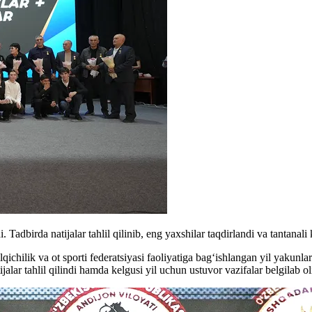
. Tadbirda natijalar tahlil qilinib, eng yaxshilar taqdirlandi va tantanali
ichilik va ot sporti federatsiyasi faoliyatiga bag‘ishlangan yil yakunla
jalar tahlil qilindi hamda kelgusi yil uchun ustuvor vazifalar belgilab ol