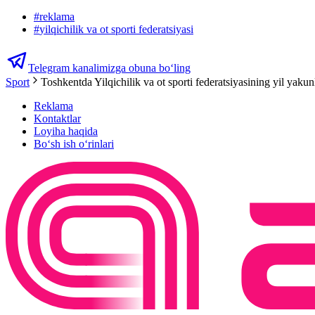
#
reklama
#
yilqichilik va ot sporti federatsiyasi
Telegram kanalimizga obuna bo‘ling
Sport
Toshkentda Yilqichilik va ot sporti federatsiyasining yil yakun
Reklama
Kontaktlar
Loyiha haqida
Bo‘sh ish o‘rinlari