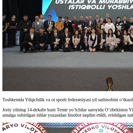
Toshkentda Yilqichilik va ot sporti federatsiyasi yil sarhisobini o‘tkazdi
Joriy yilning 14-dekabr kuni Temir yo‘lchilar saroyida O‘zbekiston Yilq
amalga oshirilgan ishlar yuzasidan hisobot taqdim etildi, erishilgan nati