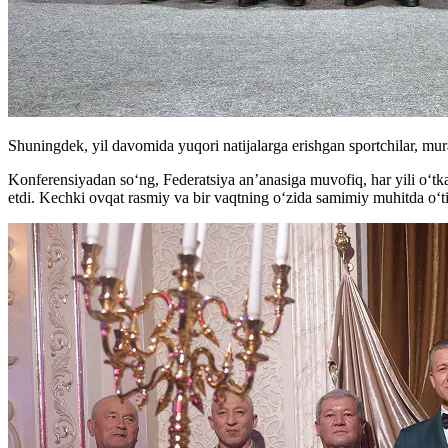
Shuningdek, yil davomida yuqori natijalarga erishgan sportchilar, mur
Konferensiyadan so‘ng, Federatsiya an’anasiga muvofiq, har yili o‘tka
etdi. Kechki ovqat rasmiy va bir vaqtning o‘zida samimiy muhitda o‘t