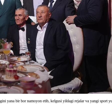
gini yana bir bor namoyon etib, kelgusi yildagi rejalar va yangi sport y