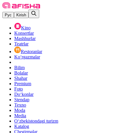
Рус
Kirish
Kino
Konsertlar
Mashhurlar
Teatrlar
Restoranlar
Ko‘rgazmalar
Bilim
Bolalar
Shahar
Premium
Foto
Do‘konlar
Stendap
Texno
Moda
Media
O‘zbekistondagi turizm
Katalog
Chegirmalar