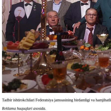
Tadbir ishtirokchilari Federatsiya jamoasining birdamligi va hamjihatli
Reklama huquqlari asosida.