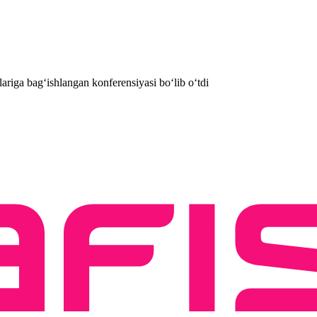
lariga bag‘ishlangan konferensiyasi bo‘lib o‘tdi