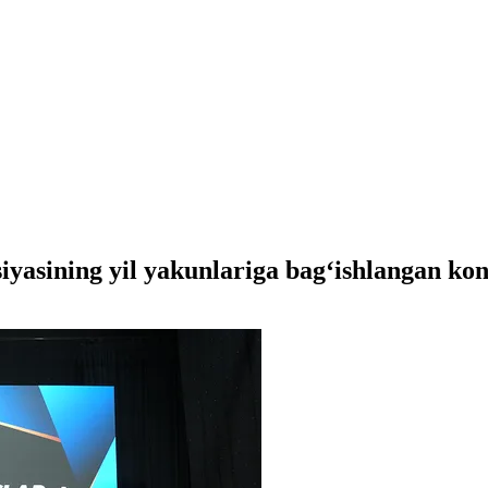
siyasining yil yakunlariga bag‘ishlangan konf