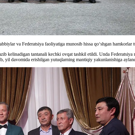
abbiylar va Federatsiya faoliyatiga munosib hissa qo‘shgan hamkorlar tu
zib kelinadigan tantanali kechki ovqat tashkil etildi. Unda Federatsiya 
ib, yil davomida erishilgan yutuqlarning mantiqiy yakunlanishiga ayland