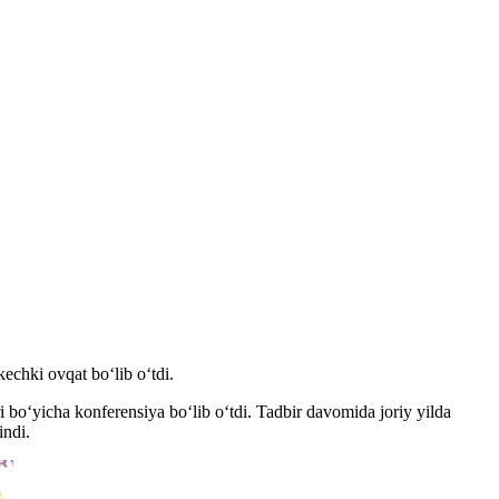
 kechki ovqat bo‘lib o‘tdi.
ri bo‘yicha konferensiya bo‘lib o‘tdi. Tadbir davomida joriy yilda
indi.