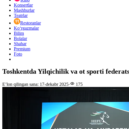
Konsertlar
Mashhurlar
Teatrlar
Restoranlar
Ko‘rgazmalar
Bilim
Bolalar
Shahar
Premium
Foto
Toshkentda Yilqichilik va ot sporti federat
E’lon qilingan sana
:
17-dekabr 2025
·
175