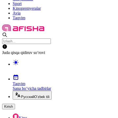
Sport
Kinopremyeralar
Avia
Taqvim
Juda qisqa qidiruv so‘rovi
Taqvim
Sana bo‘yicha tadbirlar
Русский
O‘zbek tili
Kirish
Kino