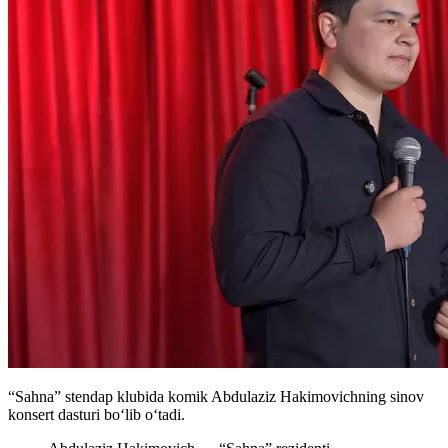
“Sahna” stendap klubida komik Abdulaziz Hakimovichning sinov
konsert dasturi boʻlib oʻtadi.