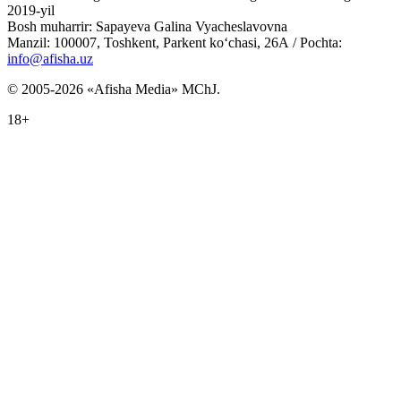
2019-yil
Bosh muharrir: Sapayeva Galina Vyacheslavovna
Manzil: 100007, Toshkent, Parkent ko‘chasi, 26А / Pochta:
info@afisha.uz
© 2005-2026 «Afisha Media» MChJ.
18+