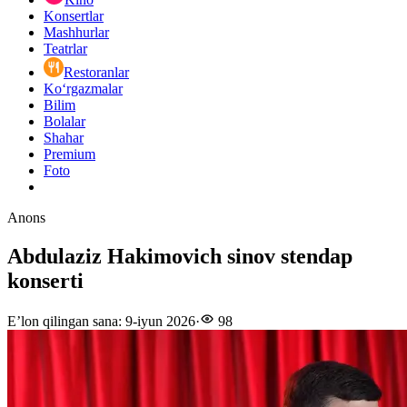
Konsertlar
Mashhurlar
Teatrlar
Restoranlar
Ko‘rgazmalar
Bilim
Bolalar
Shahar
Premium
Foto
Anons
Abdulaziz Hakimovich sinov stendap
konserti
E’lon qilingan sana
:
9-iyun 2026
·
98