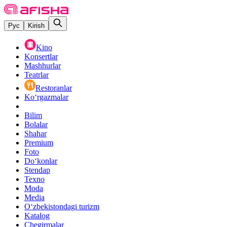
Рус
Kirish
Kino
Konsertlar
Mashhurlar
Teatrlar
Restoranlar
Ko‘rgazmalar
Bilim
Bolalar
Shahar
Premium
Foto
Do‘konlar
Stendap
Texno
Moda
Media
O‘zbekistondagi turizm
Katalog
Chegirmalar