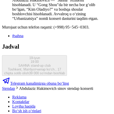
Abdulaziz Hakimovich — “Sahna” rezidenti
hisoblanadi. U “Gong Shou"da bir necha bor g‘olib
boʻlgan, “Kim Oladiyo?” va boshqa shoular
boshlovchisi hisoblanadi. Avvalroq u oʻzining
“Urbanizatsiya” nomli konsert dasturini taqdim etgan.
Murojaat uchun telefon raqami: (+998) 95−545−0303.
#
sahna
Jadval
19-iyun
19:00
SAHNA stand-up club
Toshkent, Матбуотчилар ko‘ch., 17
chipta sotib olish
39 000 so‘mdan boshlab
Telegram kanalimizga obuna bo‘ling
Stendap
Abdulaziz Hakimovich sinov stendap konserti
Reklama
Kontaktlar
Loyiha haqida
Bo‘sh ish o‘rinlari