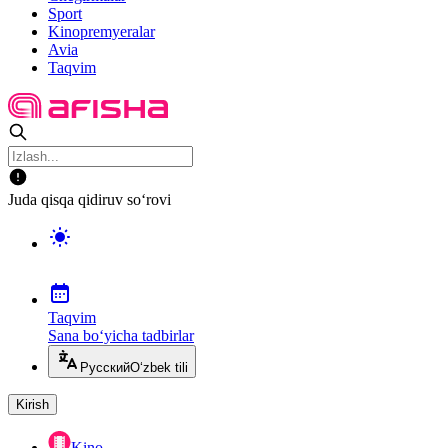
Sport
Kinopremyeralar
Avia
Taqvim
Juda qisqa qidiruv so‘rovi
Taqvim
Sana bo‘yicha tadbirlar
Русский
O‘zbek tili
Kirish
Kino