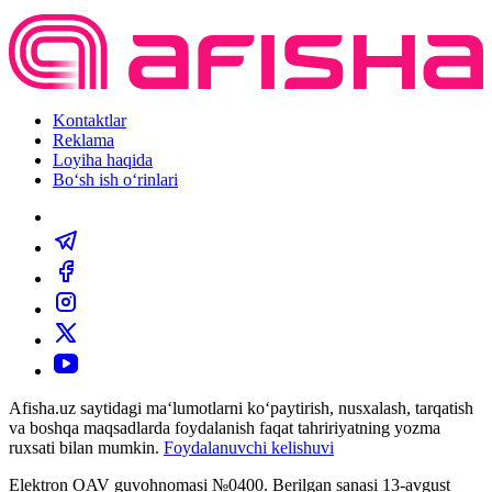
Kontaktlar
Reklama
Loyiha haqida
Bo‘sh ish o‘rinlari
Afisha.uz saytidagi ma‘lumotlarni ko‘paytirish, nusxalash, tarqatish
va boshqa maqsadlarda foydalanish faqat tahririyatning yozma
ruxsati bilan mumkin.
Foydalanuvchi kelishuvi
Elektron OAV guvohnomasi №0400. Berilgan sanasi 13-avgust