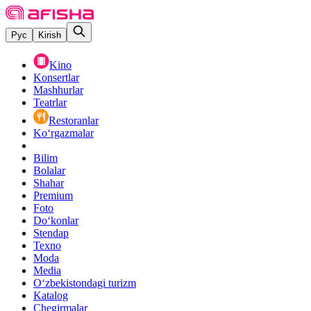
Рус
Kirish
Kino
Konsertlar
Mashhurlar
Teatrlar
Restoranlar
Ko‘rgazmalar
Bilim
Bolalar
Shahar
Premium
Foto
Do‘konlar
Stendap
Texno
Moda
Media
O‘zbekistondagi turizm
Katalog
Chegirmalar