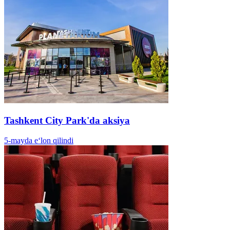
Tashkent City Park'da aksiya
5-mayda e‘lon qilindi