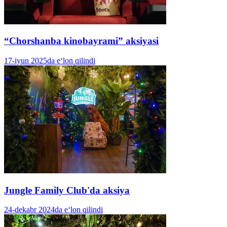
“Chorshanba kinobayrami” aksiyasi
17-iyun 2025da e‘lon qilindi
Jungle Family Club'da aksiya
24-dekabr 2024da e‘lon qilindi