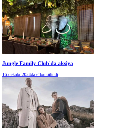
Jungle Family Club'da aksiya
16-dekabr 2024da e‘lon qilindi