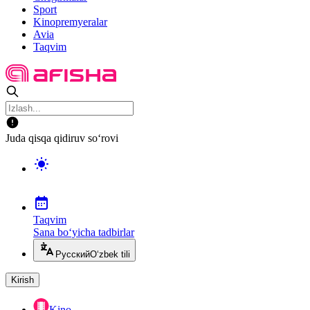
Sport
Kinopremyeralar
Avia
Taqvim
Juda qisqa qidiruv so‘rovi
Taqvim
Sana bo‘yicha tadbirlar
Русский
O‘zbek tili
Kirish
Kino