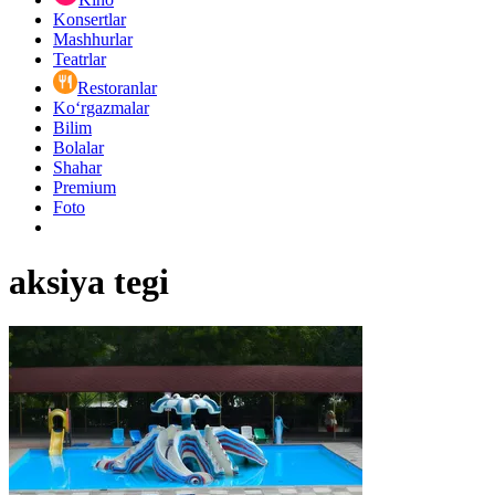
Konsertlar
Mashhurlar
Teatrlar
Restoranlar
Ko‘rgazmalar
Bilim
Bolalar
Shahar
Premium
Foto
aksiya tegi