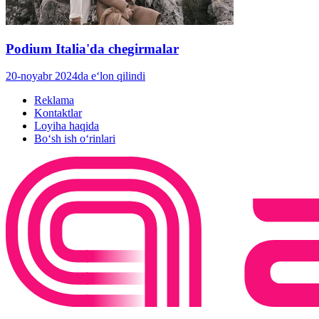
Podium Italia'da chegirmalar
20-noyabr 2024da e‘lon qilindi
Reklama
Kontaktlar
Loyiha haqida
Bo‘sh ish o‘rinlari