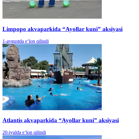
Limpopo akvaparkida “Ayollar kuni” aksiyasi
1-avgustda e‘lon qilindi
Atlantis akvaparkida “Ayollar kuni” aksiyasi
20-iyulda e‘lon qilindi