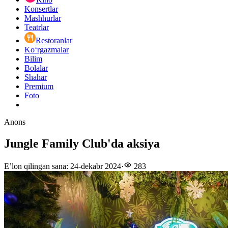
Konsertlar
Mashhurlar
Teatrlar
Restoranlar
Ko‘rgazmalar
Bilim
Bolalar
Shahar
Premium
Foto
Anons
Jungle Family Club'da aksiya
E’lon qilingan sana
:
24-dekabr 2024
·
283