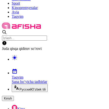
Sport
Kinopremyeralar
Avia
Taqvim
Juda qisqa qidiruv so‘rovi
Taqvim
Sana bo‘yicha tadbirlar
Русский
O‘zbek tili
Kirish
Kino