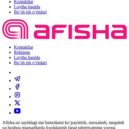
Kontaktlar
Loyiha haqida
Bo‘sh ish o‘rinlari
Kontaktlar
Reklama
Loyiha haqida
Bo‘sh ish o‘rinlari
Afisha.uz saytidagi ma‘lumotlarni ko‘paytirish, nusxalash, tarqatish
va boshqa maqsadlarda foydalanish faqat tahririyatning yozma