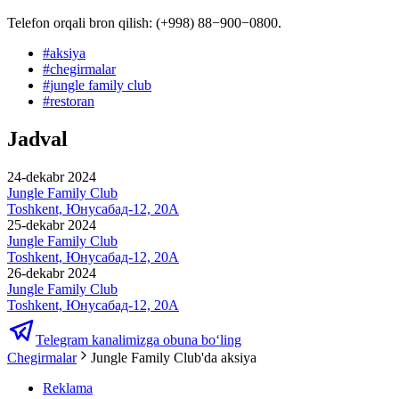
Telefon orqali bron qilish: (+998) 88−900−0800.
#
aksiya
#
chegirmalar
#
jungle family club
#
restoran
Jadval
24-dekabr 2024
Jungle Family Club
Toshkent, Юнусабад-12, 20A
25-dekabr 2024
Jungle Family Club
Toshkent, Юнусабад-12, 20A
26-dekabr 2024
Jungle Family Club
Toshkent, Юнусабад-12, 20A
Telegram kanalimizga obuna bo‘ling
Chegirmalar
Jungle Family Club'da aksiya
Reklama