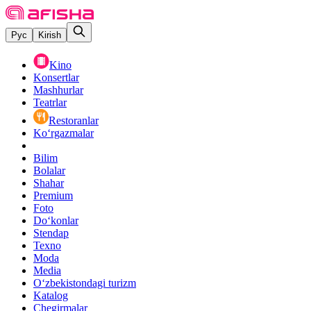
Рус
Kirish
Kino
Konsertlar
Mashhurlar
Teatrlar
Restoranlar
Ko‘rgazmalar
Bilim
Bolalar
Shahar
Premium
Foto
Do‘konlar
Stendap
Texno
Moda
Media
O‘zbekistondagi turizm
Katalog
Chegirmalar