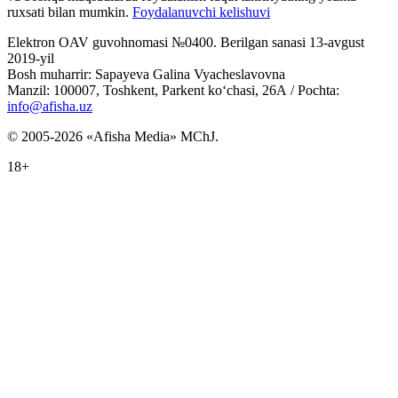
ruxsati bilan mumkin.
Foydalanuvchi kelishuvi
Elektron OAV guvohnomasi №0400. Berilgan sanasi 13-avgust
2019-yil
Bosh muharrir: Sapayeva Galina Vyacheslavovna
Manzil: 100007, Toshkent, Parkent ko‘chasi, 26А / Pochta:
info@afisha.uz
© 2005-2026 «Afisha Media» MChJ.
18+