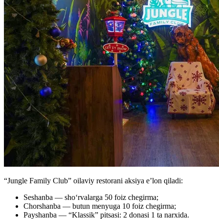
“Jungle Family Club” oilaviy restorani aksiya e’lon qiladi:
Seshanba — shoʻrvalarga 50 foiz chegirma;
Chorshanba — butun menyuga 10 foiz chegirma;
Payshanba — “Klassik” pitsasi: 2 donasi 1 ta narxida.