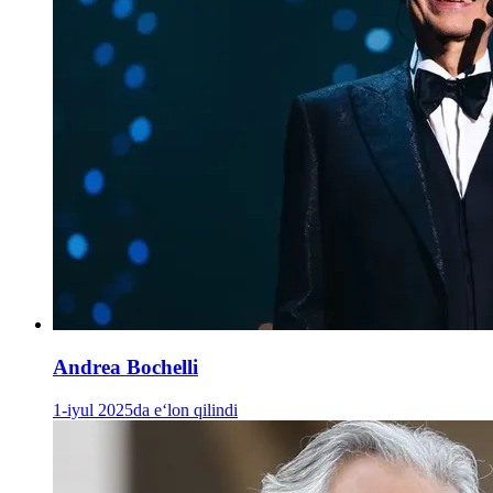
Andrea Bochelli
1-iyul 2025da e‘lon qilindi