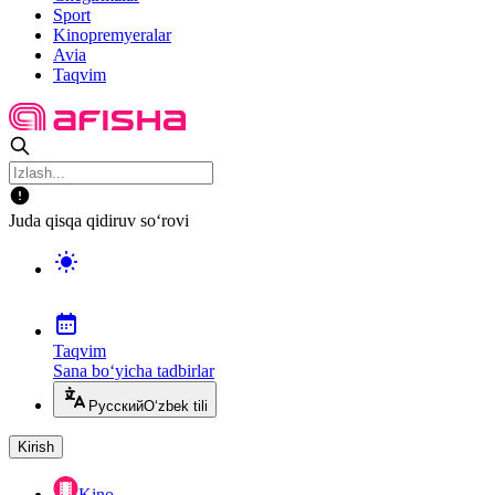
Sport
Kinopremyeralar
Avia
Taqvim
Juda qisqa qidiruv so‘rovi
Taqvim
Sana bo‘yicha tadbirlar
Русский
O‘zbek tili
Kirish
Kino