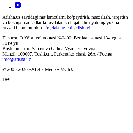
Afisha.uz saytidagi ma‘lumotlarni ko‘paytirish, nusxalash, tarqatish
va boshqa maqsadlarda foydalanish faqat tahririyatning yozma
ruxsati bilan mumkin.
Foydalanuvchi kelishuvi
Elektron OAV guvohnomasi №0400. Berilgan sanasi 13-avgust
2019-yil
Bosh muharrir: Sapayeva Galina Vyacheslavovna
Manzil: 100007, Toshkent, Parkent ko‘chasi, 26А / Pochta:
info@afisha.uz
© 2005-2026 «Afisha Media» MChJ.
18+