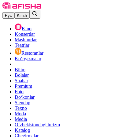
Рус
Kirish
Kino
Konsertlar
Mashhurlar
Teatrlar
Restoranlar
Ko‘rgazmalar
Bilim
Bolalar
Shahar
Premium
Foto
Do‘konlar
Stendap
Texno
Moda
Media
O‘zbekistondagi turizm
Katalog
Chegirmalar