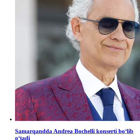
Samarqandda Andrea Bochelli konserti boʻlib
oʻtadi