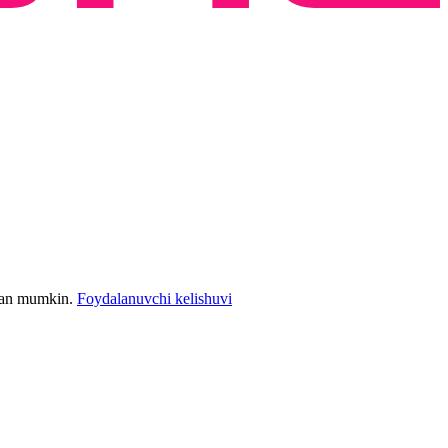
bilan mumkin.
Foydalanuvchi kelishuvi