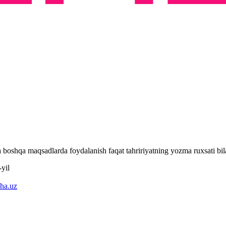
 va boshqa maqsadlarda foydalanish faqat tahririyatning yozma ruxsati 
yil
ha.uz