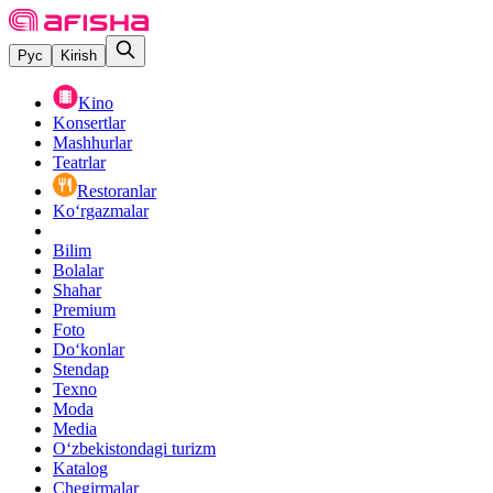
Рус
Kirish
Kino
Konsertlar
Mashhurlar
Teatrlar
Restoranlar
Ko‘rgazmalar
Bilim
Bolalar
Shahar
Premium
Foto
Do‘konlar
Stendap
Texno
Moda
Media
O‘zbekistondagi turizm
Katalog
Chegirmalar