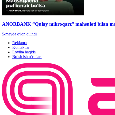
ANORBANK “Qulay mikroqarz” mahsuloti bilan moli
5-mayda e‘lon qilindi
Reklama
Kontaktlar
Loyiha haqida
Bo‘sh ish o‘rinlari