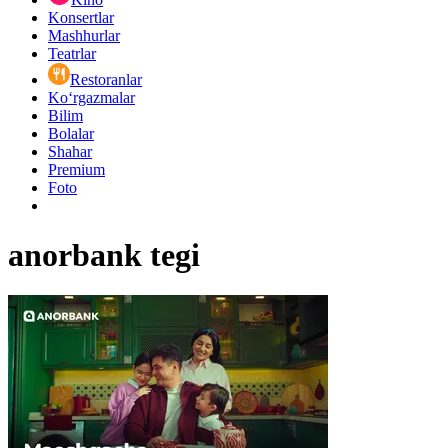
Konsertlar
Mashhurlar
Teatrlar
Restoranlar
Ko‘rgazmalar
Bilim
Bolalar
Shahar
Premium
Foto
anorbank tegi