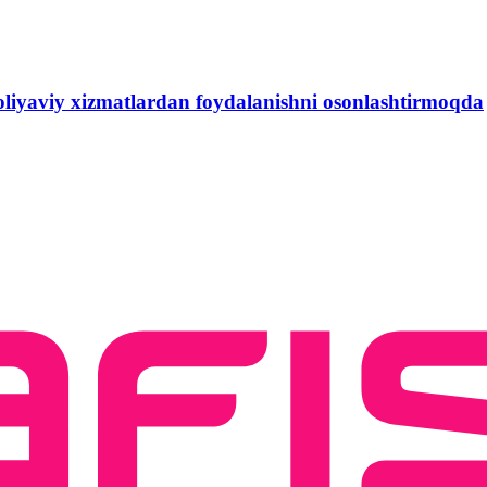
yaviy xizmatlardan foydalanishni osonlashtirmoqda