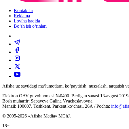
Kontaktlar
Reklama
Loyiha haqida
Bo‘sh ish o‘rinlari
Afisha.uz saytidagi ma‘lumotlarni ko‘paytirish, nusxalash, tarqatish
Elektron OAV guvohnomasi №0400. Berilgan sanasi 13-avgust 2019-
Bosh muharrir: Sapayeva Galina Vyacheslavovna
Manzil: 100007, Toshkent, Parkent ko‘chasi, 26А / Pochta:
info@afis
© 2005-2026 «Afisha Media» MChJ.
18+