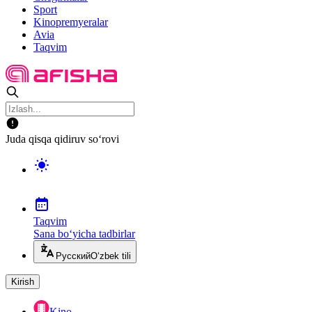
Sport
Kinopremyeralar
Avia
Taqvim
Juda qisqa qidiruv so‘rovi
Taqvim
Sana bo‘yicha tadbirlar
Русский
O‘zbek tili
Kirish
Kino