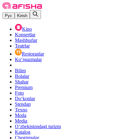
Рус
Kirish
Kino
Konsertlar
Mashhurlar
Teatrlar
Restoranlar
Ko‘rgazmalar
Bilim
Bolalar
Shahar
Premium
Foto
Do‘konlar
Stendap
Texno
Moda
Media
O‘zbekistondagi turizm
Katalog
Chegirmalar