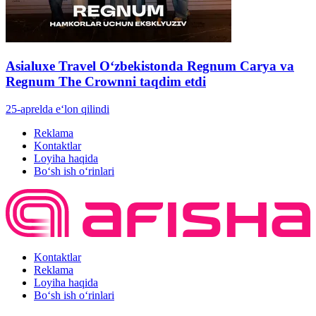
Asialuxe Travel O‘zbekistonda Regnum Carya va
Regnum The Crownni taqdim etdi
25-aprelda e‘lon qilindi
Reklama
Kontaktlar
Loyiha haqida
Bo‘sh ish o‘rinlari
Kontaktlar
Reklama
Loyiha haqida
Bo‘sh ish o‘rinlari