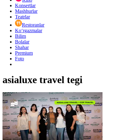
Konsertlar
Mashhurlar
Teatrlar
Restoranlar
Ko‘rgazmalar
Bilim
Bolalar
Shahar
Premium
Foto
asialuxe travel tegi