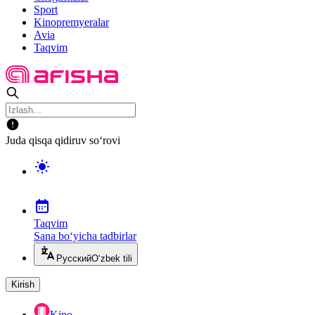
Sport
Kinopremyeralar
Avia
Taqvim
Juda qisqa qidiruv so‘rovi
Taqvim
Sana bo‘yicha tadbirlar
Русский
O‘zbek tili
Kirish
Kino