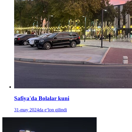
Safiya'da Bolalar kuni
31-may 2024da e‘lon qilindi