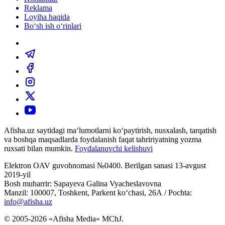
Reklama
Loyiha haqida
Bo‘sh ish o‘rinlari
Afisha.uz saytidagi ma‘lumotlarni ko‘paytirish, nusxalash, tarqatish
va boshqa maqsadlarda foydalanish faqat tahririyatning yozma
ruxsati bilan mumkin.
Foydalanuvchi kelishuvi
Elektron OAV guvohnomasi №0400. Berilgan sanasi 13-avgust
2019-yil
Bosh muharrir: Sapayeva Galina Vyacheslavovna
Manzil: 100007, Toshkent, Parkent ko‘chasi, 26А / Pochta:
info@afisha.uz
© 2005-2026 «Afisha Media» MChJ.