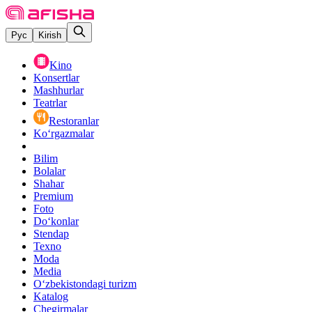
Рус
Kirish
Kino
Konsertlar
Mashhurlar
Teatrlar
Restoranlar
Ko‘rgazmalar
Bilim
Bolalar
Shahar
Premium
Foto
Do‘konlar
Stendap
Texno
Moda
Media
O‘zbekistondagi turizm
Katalog
Chegirmalar