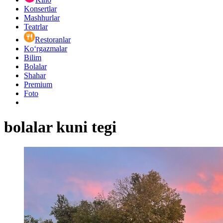
Konsertlar
Mashhurlar
Teatrlar
Restoranlar
Ko‘rgazmalar
Bilim
Bolalar
Shahar
Premium
Foto
bolalar kuni tegi