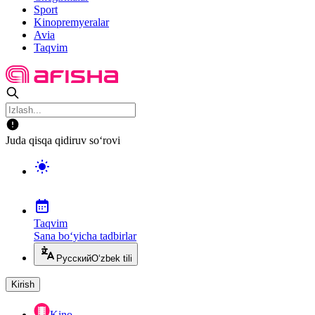
Sport
Kinopremyeralar
Avia
Taqvim
Juda qisqa qidiruv so‘rovi
Taqvim
Sana bo‘yicha tadbirlar
Русский
O‘zbek tili
Kirish
Kino