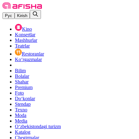
Рус
Kirish
Kino
Konsertlar
Mashhurlar
Teatrlar
Restoranlar
Ko‘rgazmalar
Bilim
Bolalar
Shahar
Premium
Foto
Do‘konlar
Stendap
Texno
Moda
Media
O‘zbekistondagi turizm
Katalog
Chegirmalar