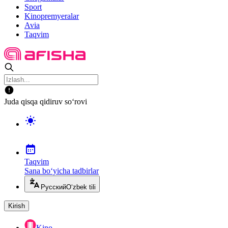
Sport
Kinopremyeralar
Avia
Taqvim
Juda qisqa qidiruv so‘rovi
Taqvim
Sana bo‘yicha tadbirlar
Русский
O‘zbek tili
Kirish
Kino