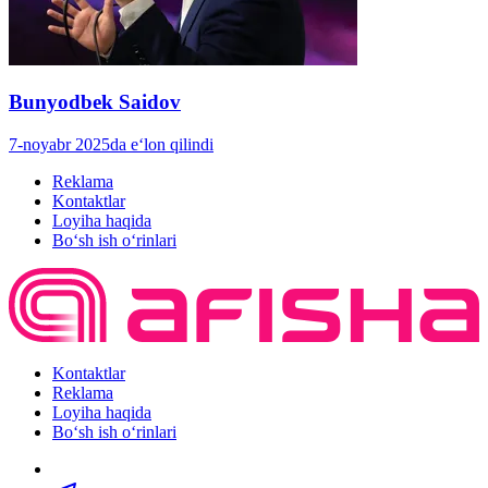
Bunyodbek Saidov
7-noyabr 2025da e‘lon qilindi
Reklama
Kontaktlar
Loyiha haqida
Bo‘sh ish o‘rinlari
Kontaktlar
Reklama
Loyiha haqida
Bo‘sh ish o‘rinlari