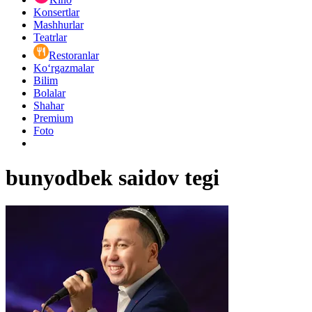
Konsertlar
Mashhurlar
Teatrlar
Restoranlar
Ko‘rgazmalar
Bilim
Bolalar
Shahar
Premium
Foto
bunyodbek saidov tegi