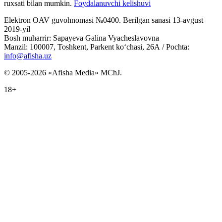
ruxsati bilan mumkin.
Foydalanuvchi kelishuvi
Elektron OAV guvohnomasi №0400. Berilgan sanasi 13-avgust
2019-yil
Bosh muharrir: Sapayeva Galina Vyacheslavovna
Manzil: 100007, Toshkent, Parkent ko‘chasi, 26А / Pochta:
info@afisha.uz
© 2005-2026 «Afisha Media» MChJ.
18+