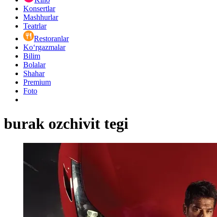
Konsertlar
Mashhurlar
Teatrlar
Restoranlar
Ko‘rgazmalar
Bilim
Bolalar
Shahar
Premium
Foto
burak ozchivit tegi