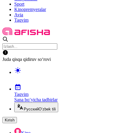
Sport
Kinopremyeralar
Avia
Taqvim
Juda qisqa qidiruv so‘rovi
Taqvim
Sana bo‘yicha tadbirlar
Русский
O‘zbek tili
Kirish
Kino