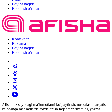
Loyiha haqida
Bo‘sh ish o‘rinlari
Kontaktlar
Reklama
Loyiha haqida
Bo‘sh ish o‘rinlari
Afisha.uz saytidagi ma‘lumotlarni ko‘paytirish, nusxalash, tarqatish
va boshqa maqsadlarda foydalanish faqat tahririyatning yozma