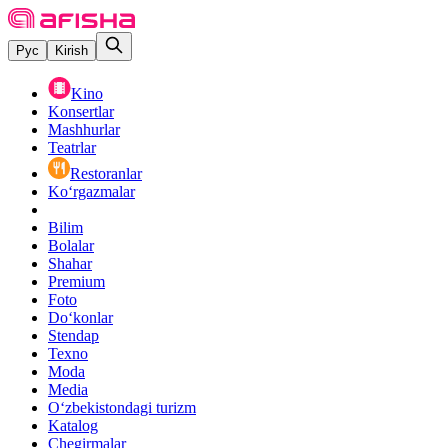
Рус
Kirish
Kino
Konsertlar
Mashhurlar
Teatrlar
Restoranlar
Ko‘rgazmalar
Bilim
Bolalar
Shahar
Premium
Foto
Do‘konlar
Stendap
Texno
Moda
Media
O‘zbekistondagi turizm
Katalog
Chegirmalar