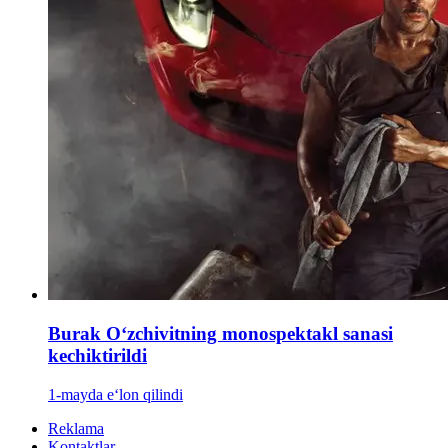
Burak Oʻzchivitning monospektakl sanasi
kechiktirildi
1-mayda e‘lon qilindi
Reklama
Kontaktlar